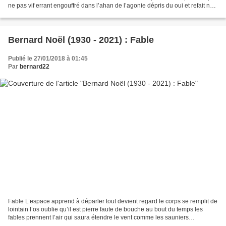
ne pas vif errant engouffré dans l’ahan de l’agonie dépris du oui et refait nu
je démens moi explosion...
Bernard Noël (1930 - 2021) : Fable
Publié le 27/01/2018 à 01:45
Par
bernard22
Fable L’espace apprend à déparler tout devient regard le corps se remplit de
lointain l’os oublie qu’il est pierre faute de bouche au bout du temps les
fables prennent l’air qui saura étendre le vent comme les sauniers
éteindraient la mer et lui reprendre...