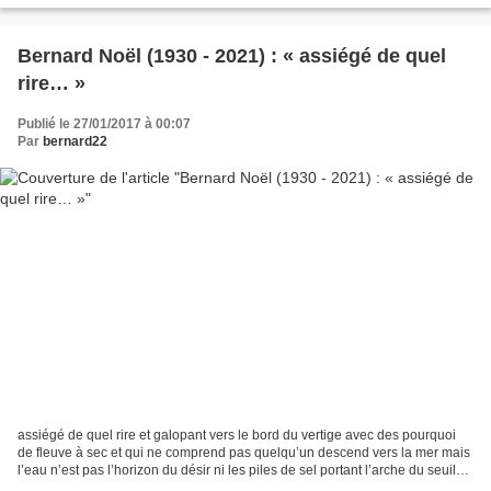
Bernard Noël (1930 - 2021) : « assiégé de quel
rire… »
Publié le 27/01/2017 à 00:07
Par
bernard22
assiégé de quel rire et galopant vers le bord du vertige avec des pourquoi
de fleuve à sec et qui ne comprend pas quelqu’un descend vers la mer mais
l’eau n’est pas l’horizon du désir ni les piles de sel portant l’arche du seuil
trop soif de sens le sens...