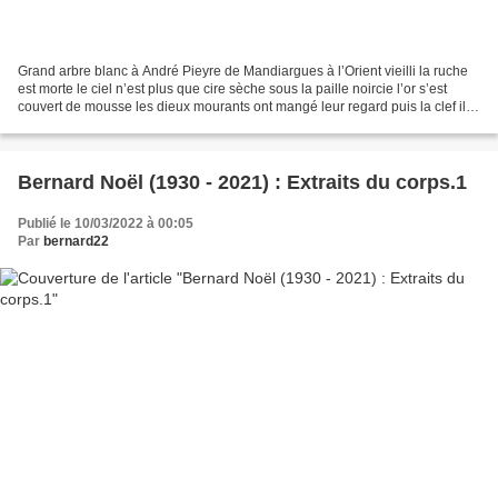
Grand arbre blanc à André Pieyre de Mandiargues à l’Orient vieilli la ruche
est morte le ciel n’est plus que cire sèche sous la paille noircie l’or s’est
couvert de mousse les dieux mourants ont mangé leur regard puis la clef il a
fait froid il a fait...
Bernard Noël (1930 - 2021) : Extraits du corps.1
Publié le 10/03/2022 à 00:05
Par
bernard22