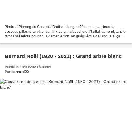
Photo : i Pierangelo Cesaretti Bruits de langue 23 o mot-mac, tous les
dessous pillés te vaudront un lit vide en la bouche et l’hallali au rond, tant le
temps fait retour pour nous damer le fion. on guéguérole de langue et ça
crée du poème : foutre à...
Bernard Noël (1930 - 2021) : Grand arbre blanc
Publié le 10/03/2023 à 00:09
Par
bernard22