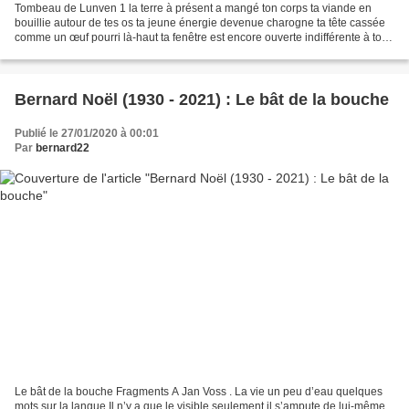
Tombeau de Lunven 1 la terre à présent a mangé ton corps ta viande en
bouillie autour de tes os ta jeune énergie devenue charogne ta tête cassée
comme un œuf pourri là-haut ta fenêtre est encore ouverte indifférente à ton
saut à l’envers à quoi pensais-tu...
Bernard Noël (1930 - 2021) : Le bât de la bouche
Publié le 27/01/2020 à 00:01
Par
bernard22
Le bât de la bouche Fragments A Jan Voss . La vie un peu d’eau quelques
mots sur la langue Il n’y a que le visible seulement il s’ampute de lui-même