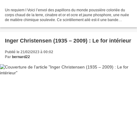
Un requiem I Voici l’envol des papillons du monde poussière coloriée du
corps chaud de la terre, cinabre et or et ocre et jaune phosphore, une nuée
de matière chimique soulevée. Ce scintillement ailé est-il une bande
d’atomes lumineux dans une vison rêvée...
Inger Christensen (1935 – 2009) : Le for intérieur
Publié le 21/02/2023 à 00:02
Par
bernard22