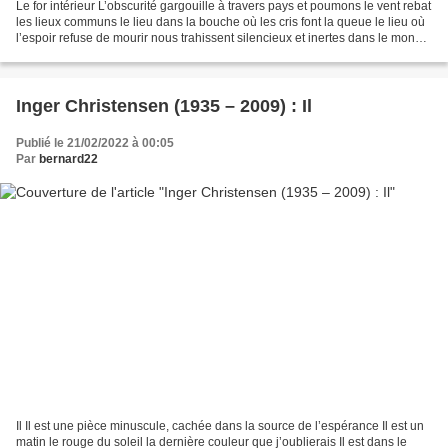
Le for intérieur L’obscurité gargouille à travers pays et poumons le vent rebat
les lieux communs le lieu dans la bouche où les cris font la queue le lieu où
l’espoir refuse de mourir nous trahissent silencieux et inertes dans le monde
où tout est valeur...
Inger Christensen (1935 – 2009) : Il
Publié le 21/02/2022 à 00:05
Par
bernard22
Il Il est une pièce minuscule, cachée dans la source de l’espérance Il est un
matin le rouge du soleil la dernière couleur que j’oublierais Il est dans le