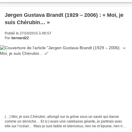
Jørgen Gustava Brandt (1929 – 2006) : « Moi, je
suis Chérubin… »
Publié le 27/10/2015 à 08:57
Par
bernard22
(…) Moi, je suis Chérubin, allongé sur la grève sous un saule qui danse
comme un derviche… Et si j’avais une calebasse géante, je partirais avec
elle sur l’océan… Mais je suis faible et silencieux, rien ne m’épuise, rien ne
m’efface dans le poids et la...