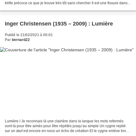
trèfle précoce ce que je trouve très tôt sans chercher Il est une fissure dans
la terre de l’hiver...
Inger Christensen (1935 – 2009) : Lumière
Publié le 21/02/2021 à 00:01
Par
bernard22
Lumière I Je reconnais là une clairière dans la langue les mots refermés
sont là pour être aimés pour être répétés jusqu’au simple Un cygne replié
sur un œuf est encore en nous un écho de création Et le cygne enlève ton
œil vers le soleil encore une fois...