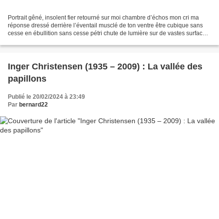
Portrait gêné, insolent fier retourné sur moi chambre d’échos mon cri ma
réponse dressé derrière l’éventail musclé de ton ventre être cubique sans
cesse en ébullition sans cesse pétri chute de lumière sur de vastes surfaces
activités rendements supérieurs...
Inger Christensen (1935 – 2009) : La vallée des
papillons
Publié le 20/02/2024 à 23:49
Par
bernard22