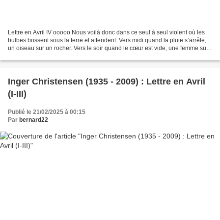
Lettre en Avril IV ooooo Nous voilà donc dans ce seul à seul violent où les
bulbes bossent sous la terre et attendent. Vers midi quand la pluie s’arrête,
un oiseau sur un rocher. Vers le soir quand le cœur est vide, une femme sur
la route. Son visage...
Inger Christensen (1935 - 2009) : Lettre en Avril
(I-III)
Publié le 21/02/2025 à 00:15
Par
bernard22