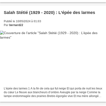
forme de rosée l’inouïe...
Salah Stétié (1929 - 2020) : L’épée des larmes
Publié le 10/05/2024 à 01:03
Par
bernard22
L’épée des larmes 1 A la fin de cela qui fut neige Et qui porta de nuit les lieux
du cœur Le fleuve aux blancheurs d’ombre Aveugle par la neige Comme la
lampe endommagée des prairies Brebis égorgée vive Et ma mère allongée
sous le laurier Vers la fin...