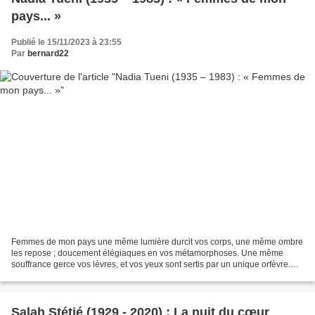
pays... »
Publié le 15/11/2023 à 23:55
Par
bernard22
Femmes de mon pays une même lumière durcit vos corps, une même ombre
les repose ; doucement élégiaques en vos métamorphoses. Une même
souffrance gerce vos lèvres, et vos yeux sont sertis par un unique orfèvre.
Vous, qui rassurez la montagne, qui faites...
Salah Stétié (1929 - 2020) : La nuit du cœur