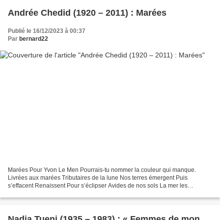
Andrée Chedid (1920 – 2011) : Marées
Publié le 16/12/2023 à 00:37
Par
bernard22
Marées Pour Yvon Le Men Pourrais-tu nommer la couleur qui manque.
Livrées aux marées Tributaires de la lune Nos terres émergent Puis
s’effacent Renaissent Pour s’éclipser Avides de nos sols La mer les
submerge Pour mieux les oublier Quels cycles Subissent...
Nadia Tueni (1935 – 1983) : « Femmes de mon