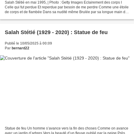
Salah Stétié en mai 1995, | Photo : Getty Images Eclairement des corps I
Celle qui fut perdue Et reperdue par besoin de me perdre Comme une étoile
de corps et de flambée Dans sa nudité même Brulée par sa longue main de
rosée L’éclair comme une branche...
Salah Stétié (1929 - 2020) : Statue de feu
Publié le 10/05/2025 à 00:09
Par
bernard22
Statue de feu Un homme s’avance vers la fin des choses Comme on avance
avec un jardin d’arbres Vers la beauté d’un fleuve oublié par la neige Près