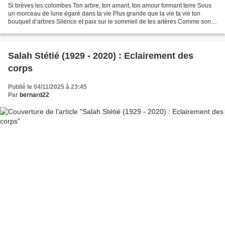
Si brèves les colombes Ton arbre, ton amant, ton amour formant terre Sous
un morceau de lune égaré dans ta vie Plus grande que la vie ta vie ton
bouquet d’arbres Silence et paix sur le sommeil de tes artères Comme sont
de pureté les ultimes colonnes Apparues...
Salah Stétié (1929 - 2020) : Eclairement des
corps
Publié le 04/11/2025 à 23:45
Par
bernard22