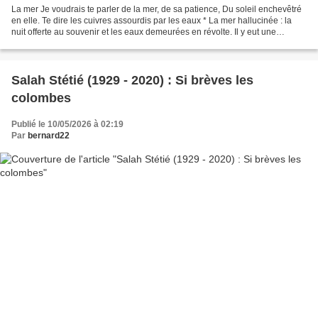
La mer Je voudrais te parler de la mer, de sa patience, Du soleil enchevêtré
en elle. Te dire les cuivres assourdis par les eaux * La mer hallucinée : la
nuit offerte au souvenir et les eaux demeurées en révolte. Il y eut une
querelle nocturne. Le tonnerre...
Salah Stétié (1929 - 2020) : Si brèves les
colombes
Publié le 10/05/2026 à 02:19
Par
bernard22