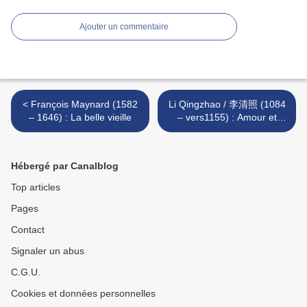
Ajouter un commentaire
< François Maynard (1582
Li Qingzhao / 李清照 (1084
– 1646) : La belle vieille
– vers1155) : Amour et
mélancolie >
Hébergé par Canalblog
Top articles
Pages
Contact
Signaler un abus
C.G.U.
Cookies et données personnelles