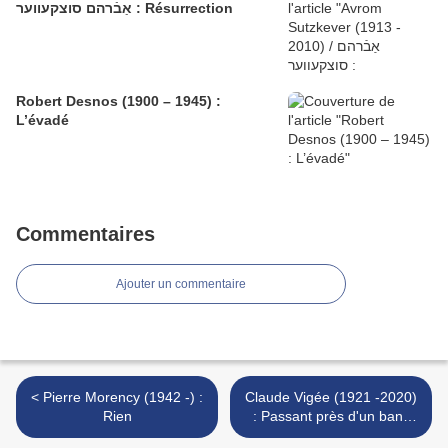
אַבֿרהם סוצקעווער : Résurrection
Robert Desnos (1900 – 1945) :
L’évadé
Commentaires
Ajouter un commentaire
< Pierre Morency (1942 -) :
Claude Vigée (1921 -2020)
Rien
: Passant près d'un banc
vide / Ich geh àm e läre