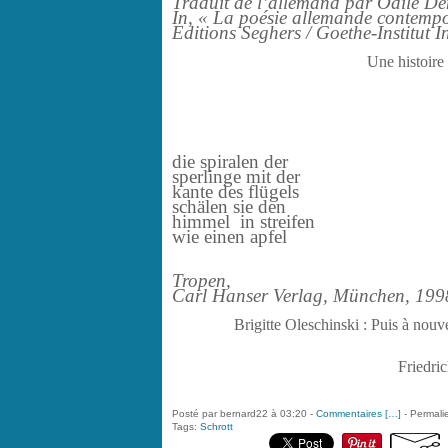
Traduit de l’allemand par Odile D
In, « La poésie allemande contemp
Editions Seghers / Goethe-Institut I
Une histoire 
die spiralen der
sperlinge mit der
kante des flügels
schälen sie den
himmel in streifen
wie einen apfel
Tropen,
Carl Hanser Verlag, München, 199
Brigitte Oleschinski : Puis à nou
Friedri
Posté par bernard22 à 03:20 -
Commentaires [
…
]
- Permalie
Tags:
Schrott