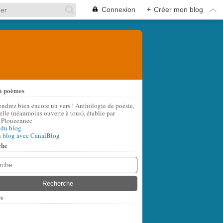
Connexion
+
Créer mon blog
à poèmes
endrez bien encore un vers ! Anthologie de poésie,
lle (néanmoins ouverte à tous), établie par
 Plouzennec
 du blog
n blog avec CanalBlog
che
s
t
(6)