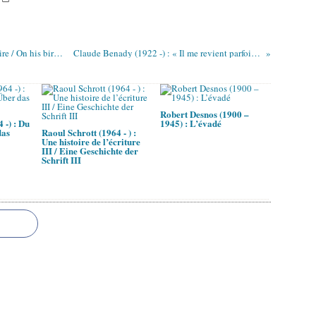
Dylan Thomas (1914 – 1953) : De son anniversaire / On his birhtday
Claude Benady (1922 -) : « Il me revient parfois ... »
Robert Desnos (1900 –
 -) : Du
1945) : L’évadé
das
Raoul Schrott (1964 - ) :
Une histoire de l’écriture
III / Eine Geschichte der
Schrift III