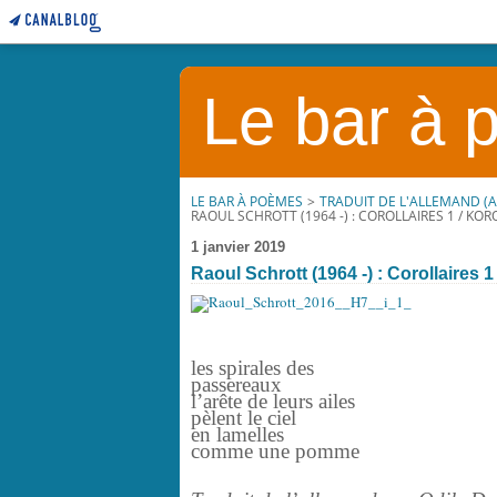
Le bar à
LE BAR À POÈMES
>
TRADUIT DE L'ALLEMAND (
RAOUL SCHROTT (1964 -) : COROLLAIRES 1 / KOR
1 janvier 2019
Raoul Schrott (1964 -) : Corollaires 1 
les spirales des
passereaux
l’arête de leurs ailes
pèlent le ciel
en lamelles
comme une pomme