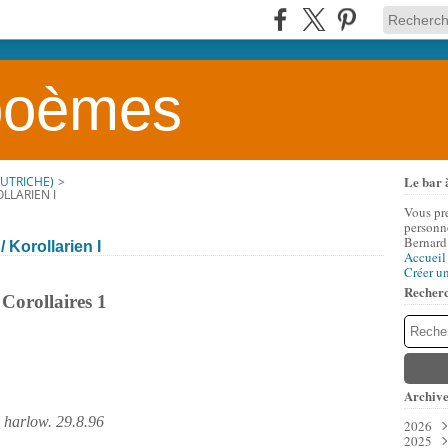
 poèmes
Le bar 
AUTRICHE)
>
OLLARIEN I
Vous pr
personne
Bernard
/ Korollarien I
Accueil
Créer u
Recher
Corollaires 1
Archive
harlow. 29.8.96
2026
2025
Aoû