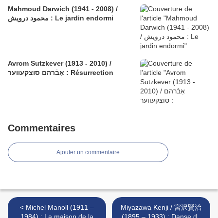
Mahmoud Darwich (1941 - 2008) /
محمود درويش : Le jardin endormi
Avrom Sutzkever (1913 - 2010) /
אַבֿרהם סוצקעווער : Résurrection
Commentaires
Ajouter un commentaire
< Michel Manoll (1911 –
Miyazawa Kenji / 宮沢賢治
1984) : La maison de la
(1895 – 1933) : Danse du