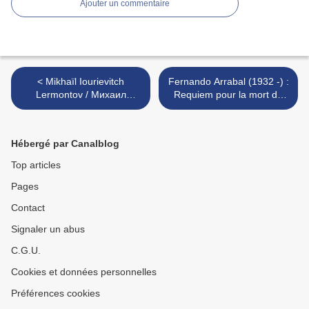
Ajouter un commentaire
< Mikhaïl Iourievitch
Fernando Arrabal (1932 -) :
Lermontov / Михаил
Requiem pour la mort de
Юрьевич Лермонтов (1814
Dieu >
- 1841) : « Lorsque s’agite
et joue la plaine
Hébergé par Canalblog
jaunissante… »
Top articles
Pages
Contact
Signaler un abus
C.G.U.
Cookies et données personnelles
Préférences cookies