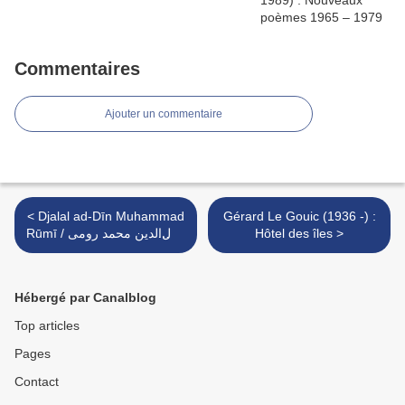
Commentaires
Ajouter un commentaire
< Djalal ad-Dīn Muhammad
Gérard Le Gouic (1936 -) :
Rūmī جلال‌الدین محمد رومی /
Hôtel des îles >
(1273 -1207): « Au matin,
une lune apparut dans le
ciel…
Hébergé par Canalblog
Top articles
Pages
Contact