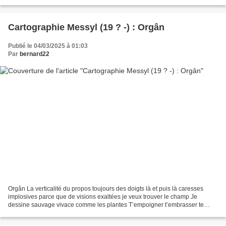
ils comptent les plumes...
Cartographie Messyl (19 ? -) : Orgân
Publié le 04/03/2025 à 01:03
Par
bernard22
Orgân La verticalité du propos toujours des doigts là et puis là caresses
implosives parce que de visions exaltées je veux trouver le champ Je
dessine sauvage vivace comme les plantes T’empoigner t’embrasser te
mordre et te lécher Je suis née ici ton...