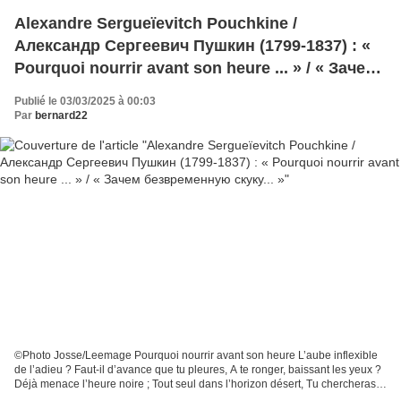
Alexandre Sergueïevitch Pouchkine /
Александр Сергеевич Пушкин (1799-1837) : «
Pourquoi nourrir avant son heure ... » / « Зачем
безвременную скуку... »
Publié le 03/03/2025 à 00:03
Par
bernard22
©Photo Josse/Leemage Pourquoi nourrir avant son heure L’aube inflexible
de l’adieu ? Faut-il d’avance que tu pleures, A te ronger, baissant les yeux ?
Déjà menace l’heure noire ; Tout seul dans l’horizon désert, Tu chercheras
par la mémoire La chaleur...