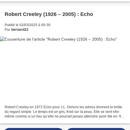
Robert Creeley (1926 – 2005) : Echo
Publié le 02/03/2025 à 00:30
Par
bernard22
Robert Creeley en 1972 Echo pour J.L. Dehors les arbres donnent la limite
du regard simple. Le temps est un gris, froid sur la peau. Elle se sent elle-
même comme si un lieu qu’elle ne pourrait jamais atteindre avoir été en- fin
pénétré Traduit de l’américain...