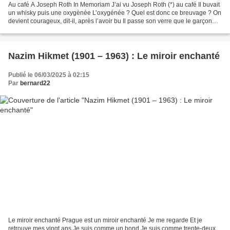
Au café A Joseph Roth In Memoriam J’ai vu Joseph Roth (*) au café Il buvait
un whisky puis une oxygènée L’oxygénée ? Quel est donc ce breuvage ? On
devient courageux, dit-il, après l’avoir bu Il passe son verre que le garçon
venait de préparer A Michel...
Nazim Hikmet (1901 – 1963) : Le miroir enchanté
Publié le 06/03/2025 à 02:15
Par
bernard22
Le miroir enchanté Prague est un miroir enchanté Je me regarde Et je
retrouve mes vingt ans Je suis comme un bond Je suis comme trente-deux