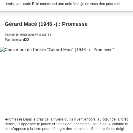
dents sans carie Et le monde est une noix Mais je ne veux rien pour moi
Seulement la femme que j’aime Touchant...
Gérard Macé (1946 -) : Promesse
Publié le 05/03/2025 à 04:11
Par
bernard22
-Promesse Dans le bras de la rivière où ils vivent encore, au cœur de la forêt
dense, ils opposent le pouce et l’index pour compter jusqu’à deux, comme le
ciel s’oppose à la terre pour ménager des intervalles. Sur les mêmes doigts