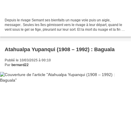
Depuis le rivage Semant ses bienfaits un nuage vole puis un aigle,
messager.. Seules les îles gémissent vers le rivage à leur départ, quand le
vent sous le gel se fige, pleurant sur leur sort. Et la mort du nuage et la fin de
l’aigle et le dernier cri...
Atahualpa Yupanqui (1908 – 1992) : Baguala
Publié le 10/03/2025 à 00:10
Par
bernard22