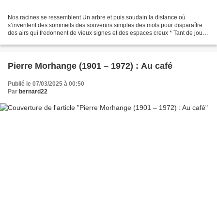
Nos racines se ressemblent Un arbre et puis soudain la distance où
s’inventent des sommeils des souvenirs simples des mots pour disparaître
des airs qui fredonnent de vieux signes et des espaces creux * Tant de jours
désormais tracent les cailloux où...
Pierre Morhange (1901 – 1972) : Au café
Publié le 07/03/2025 à 00:50
Par
bernard22