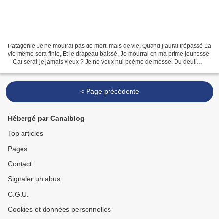
Patagonie Je ne mourrai pas de mort, mais de vie. Quand j’aurai trépassé La
vie même sera finie, Et le drapeau baissé. Je mourrai en ma prime jeunesse
– Car serai-je jamais vieux ? Je ne veux nul poème de messe. Du deuil
oublie, oublie le jeu. Je mourrai,...
< Page précédente
Hébergé par Canalblog
Top articles
Pages
Contact
Signaler un abus
C.G.U.
Cookies et données personnelles