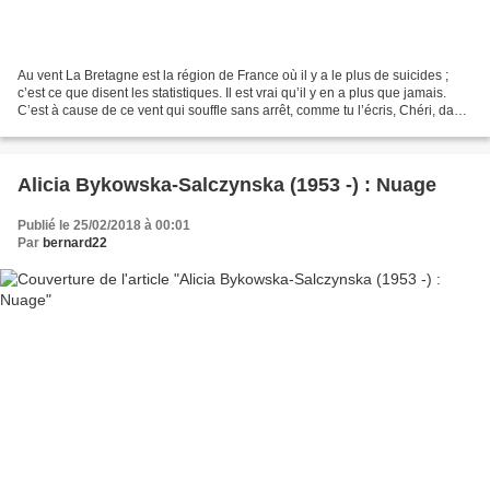
Au vent La Bretagne est la région de France où il y a le plus de suicides ;
c’est ce que disent les statistiques. Il est vrai qu’il y en a plus que jamais.
C’est à cause de ce vent qui souffle sans arrêt, comme tu l’écris, Chéri, dans
le récit de ton...
Alicia Bykowska-Salczynska (1953 -) : Nuage
Publié le 25/02/2018 à 00:01
Par
bernard22