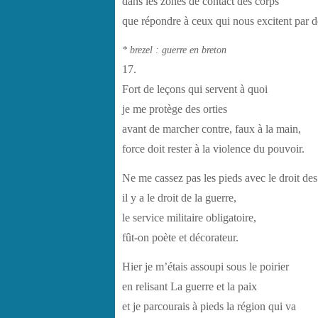
dans les zones de contact des corps
que répondre à ceux qui nous excitent par d
* brezel : guerre en breton
17.
Fort de leçons qui servent à quoi
je me protège des orties
avant de marcher contre, faux à la main,
force doit rester à la violence du pouvoir.
Ne me cassez pas les pieds avec le droit des 
il y a le droit de la guerre,
le service militaire obligatoire,
fût-on poète et décorateur.
Hier je m’étais assoupi sous le poirier
en relisant La guerre et la paix
et je parcourais à pieds la région qui va