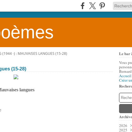
 poèmes
Le bar 
 (1944 -) : MAUVAISES LANGUES (15-28)
Vous pr
personne
gues (15-28)
Bernard
Accueil
Créer u
Recher
auvaises langues
e
Archive
2026
2025
Aoû