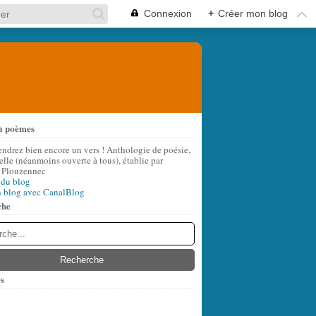
Connexion
+
Créer mon blog
à poèmes
endrez bien encore un vers ! Anthologie de poésie,
lle (néanmoins ouverte à tous), établie par
 Plouzennec
 du blog
n blog avec CanalBlog
che
s
t
(10)