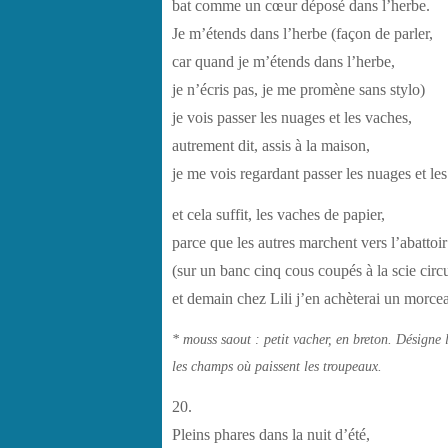
bat comme un cœur déposé dans l’herbe.
Je m’étends dans l’herbe (façon de parler,
car quand je m’étends dans l’herbe,
je n’écris pas, je me promène sans stylo)
je vois passer les nuages et les vaches,
autrement dit, assis à la maison,
je me vois regardant passer les nuages et le
et cela suffit, les vaches de papier,
parce que les autres marchent vers l’abattoir
(sur un banc cinq cous coupés à la scie circu
et demain chez Lili j’en achèterai un morce
* mouss saout : petit vacher, en breton. Désigne l
les champs où paissent les troupeaux.
20.
Pleins phares dans la nuit d’été,