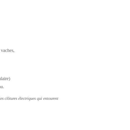
s vaches,
laire)
au.
es clôtures électriques qui entourent