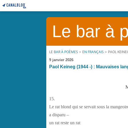
Le bar à
LE BAR À POÈMES
>
EN FRANÇAIS
>
PAOL KEINEG
9 janvier 2026
Paol Keineg (1944 -) : Mauvaises lan
M
15.
Le rat blond qui se servait sous la mangeoir
a disparu –
un rat reste un rat