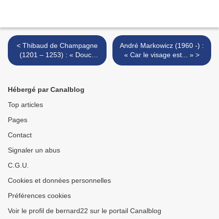
< Thibaud de Champagne
André Markowicz (1960 -) :
(1201 – 1253) : « Douce
« Car le visage est... » >
dame, toute autre pensée...
»
Hébergé par Canalblog
Top articles
Pages
Contact
Signaler un abus
C.G.U.
Cookies et données personnelles
Préférences cookies
Voir le profil de bernard22 sur le portail Canalblog