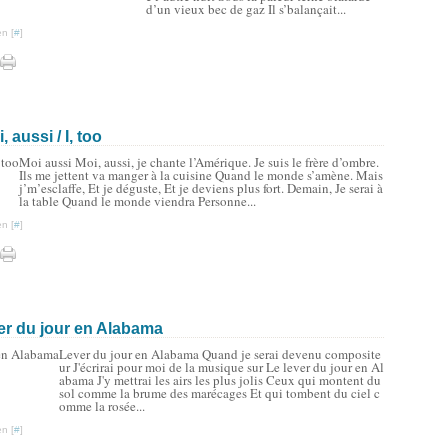
d’un vieux bec de gaz Il s’balançait...
n [
#
]
aussi / I, too
Moi aussi Moi, aussi, je chante l’Amérique. Je suis le frère d’ombre.
Ils me jettent va manger à la cuisine Quand le monde s’amène. Mais
j’m’esclaffe, Et je déguste, Et je deviens plus fort. Demain, Je serai à
la table Quand le monde viendra Personne...
n [
#
]
er du jour en Alabama
Lever du jour en Alabama Quand je serai devenu composite
ur J'écrirai pour moi de la musique sur Le lever du jour en Al
abama J'y mettrai les airs les plus jolis Ceux qui montent du
sol comme la brume des marécages Et qui tombent du ciel c
omme la rosée...
n [
#
]