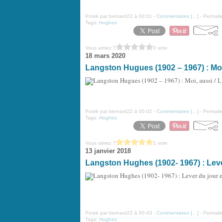
Posté par bernard22 à 00:01 -
Commentaires [
…
]
- Permalie
Tags:
Hughes
Vous aimez ?
0 vote
18 mars 2020
Langston Hugues (1902 – 1967) : Moi, 
Posté par bernard22 à 00:02 -
Commentaires [
…
]
- Permalie
Tags:
Hughes
Vous aimez ?
1 vote
13 janvier 2018
Langston Hughes (1902- 1967) : Lev
Posté par bernard22 à 00:43 -
Commentaires [
…
]
- Permalie
Tags:
Hughes