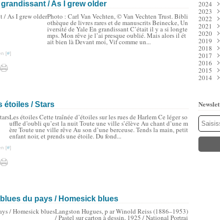
grandissant / As I grew older
2024
Juil
Déc
2023
Juin
Nov
Déc
Photo : Carl Van Vechten, © Van Vechten Trust. Bibli
2022
Mai
Oct
Nov
Déc
othèque de livres rares et de manuscrits Beinecke, Un
2021
Avri
Sep
Oct
Nov
Déc
iversité de Yale En grandissant C’était il y a si longte
2020
Mar
Aoû
Sep
Oct
Nov
Déc
mps. Mon rêve je l’ai presque oublié. Mais alors il ét
2019
Févr
Juil
Aoû
Sep
Oct
Nov
Déc
ait bien là Devant moi, Vif comme un...
2018
Janv
Juin
Juil
Aoû
Sep
Oct
Nov
Déc
n [
#
]
2017
Mai
Juin
Juil
Aoû
Sep
Oct
Nov
Déc
2016
Avri
Mai
Juin
Juil
Aoû
Sep
Oct
Nov
Déc
2015
Mar
Avri
Mai
Juin
Juil
Aoû
Sep
Oct
Nov
Déc
2014
Févr
Mar
Avri
Mai
Juin
Juil
Aoû
Sep
Oct
Nov
Déc
Janv
Févr
Mar
Avri
Mai
Juin
Juil
Aoû
Sep
Oct
Nov
Déc
Janv
Févr
Mar
Avri
Mai
Juin
Juil
Aoû
Sep
Oct
Nov
Janv
Févr
Mar
Avri
Mai
Juin
Juil
Aoû
Sep
Oct
Newslet
étoiles / Stars
Janv
Févr
Mar
Avri
Mai
Juin
Juil
Aoû
Sep
Janv
Févr
Mar
Avri
Mai
Juin
Juil
Aoû
Les étoiles Cette traînée d’étoiles sur les rues de Harlem Ce léger so
Janv
Févr
Mar
Avri
Mai
Juin
Juil
uffle d’oubli qu’est la nuit Toute une ville s’élève Au chant d’une m
Janv
Févr
Mar
Avri
Mai
Juin
ère Toute une ville rêve Au son d’une berceuse. Tends la main, petit
enfant noir, et prends une étoile. Du fond...
Janv
Févr
Mar
Avri
Mai
Janv
Févr
Mar
Mar
n [
#
]
Janv
Févr
Janv
Janv
 blues du pays / Homesick blues
Langston Hugues, p ar Winold Reiss (1886–1953)
/ Pastel sur carton à dessin, 1925 / National Portrai