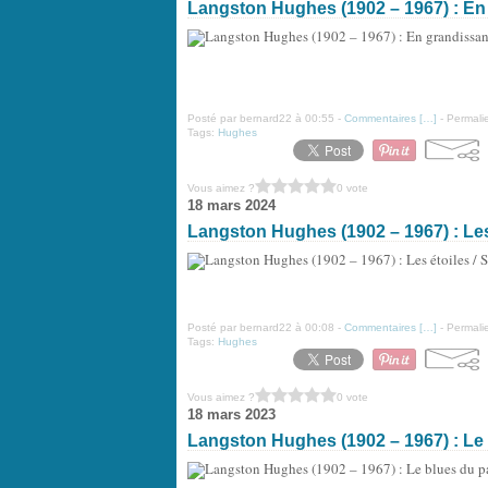
Langston Hughes (1902 – 1967) : En 
Posté par bernard22 à 00:55 -
Commentaires [
…
]
- Permalie
Tags:
Hughes
Vous aimez ?
0 vote
18 mars 2024
Langston Hughes (1902 – 1967) : Les 
Posté par bernard22 à 00:08 -
Commentaires [
…
]
- Permalie
Tags:
Hughes
Vous aimez ?
0 vote
18 mars 2023
Langston Hughes (1902 – 1967) : Le