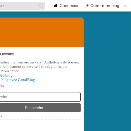
Connexion
+
Créer mon blog
à poèmes
endrez bien encore un vers ! Anthologie de poésie,
lle (néanmoins ouverte à tous), établie par
 Plouzennec
 du blog
n blog avec CanalBlog
che
s
t
(6)