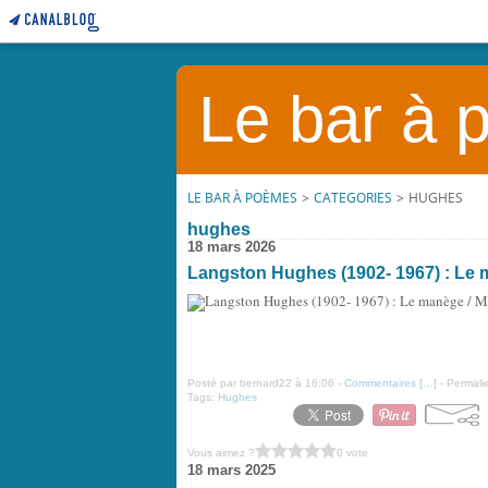
Le bar à
LE BAR À POÈMES
>
CATEGORIES
>
HUGHES
hughes
18 mars 2026
Langston Hughes (1902- 1967) : Le
Posté par bernard22 à 16:06 -
Commentaires [
…
]
- Permalie
Tags:
Hughes
Vous aimez ?
0 vote
18 mars 2025