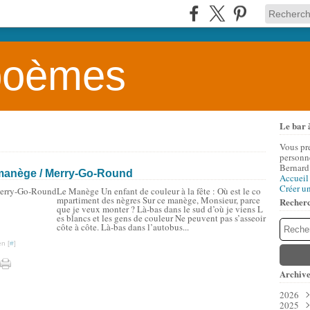
 poèmes
Le bar 
Vous pr
personne
Bernard
 manège / Merry-Go-Round
Accueil
Créer u
Le Manège Un enfant de couleur à la fête : Où est le co
mpartiment des nègres Sur ce manège, Monsieur, parce
Recher
que je veux monter ? Là-bas dans le sud d’où je viens L
es blancs et les gens de couleur Ne peuvent pas s’asseoir
côte à côte. Là-bas dans l’autobus...
n [
#
]
Archive
2026
2025
Aoû