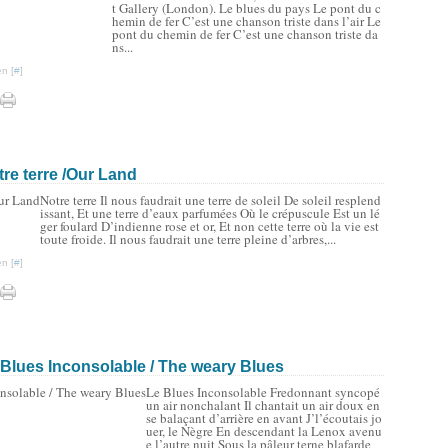
t Gallery (London). Le blues du pays Le pont du c
hemin de fer C’est une chanson triste dans l’air Le
pont du chemin de fer C’est une chanson triste da
ns...
n [
#
]
re terre /Our Land
Notre terre Il nous faudrait une terre de soleil De soleil resplend
issant, Et une terre d’eaux parfumées Où le crépuscule Est un lé
ger foulard D’indienne rose et or, Et non cette terre où la vie est
toute froide. Il nous faudrait une terre pleine d’arbres,...
n [
#
]
 Blues Inconsolable / The weary Blues
Le Blues Inconsolable Fredonnant syncopé
un air nonchalant Il chantait un air doux en
se balaçant d’arrière en avant J’l’écoutais jo
uer, le Nègre En descendant la Lenox avenu
e l’autre nuit Sous la pâleur terne blafarde