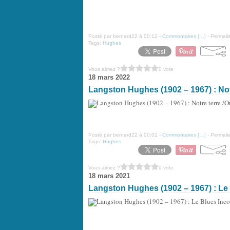
Posté par bernard22 à 00:12 -
Commentaires [
…
]
- Permalie
Tags:
Hughes
Vous aimez ?
0 vote
18 mars 2022
Langston Hughes (1902 – 1967) : Not
Posté par bernard22 à 00:01 -
Commentaires [
…
]
- Permalie
Tags:
Hughes
Vous aimez ?
0 vote
18 mars 2021
Langston Hughes (1902 – 1967) : Le