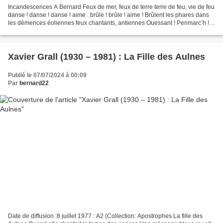
Incandescences A Bernard Feux de mer, feux de terre terre de feu, vie de feu
danse ! danse ! danse ! aime : brûle ! brûle ! aime ! Brûlent les phares dans
les démences éoliennes feux chantants, antiennes Ouessant ! Penmarc’h !
Sein baou ! baou ! baou...
Xavier Grall (1930 – 1981) : La Fille des Aulnes
Publié le 07/07/2024 à 00:09
Par
bernard22
Date de diffusion :8 juillet 1977 : A2 (Collection: Apostrophes La fille des