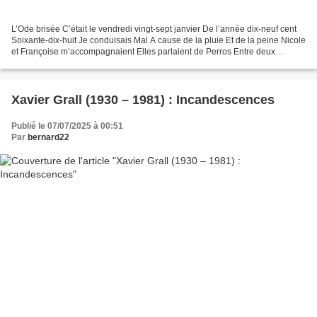
L’Ode brisée C’était le vendredi vingt-sept janvier De l’année dix-neuf cent
Soixante-dix-huit Je conduisais Mal A cause de la pluie Et de la peine Nicole
et Françoise m’accompagnaient Elles parlaient de Perros Entre deux
villages Je ne disais rien j’écoutais...
Xavier Grall (1930 – 1981) : Incandescences
Publié le 07/07/2025 à 00:51
Par
bernard22