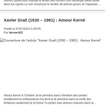
Aulnes Quand elle chantait le temps des cerises Une mésange bleue jouait
dans les cyprès Le soir venait par le sentier de pierres grises Je l’appelais la
Fille des Aulnes Car...
Xavier Grall (1930 – 1981) : Amour Kerné
Publié le 07/07/2023 à 00:05
Par
bernard22
Amour Kerné A l’Ondine Je te prendrai dans l’émotion des landes
muettement tu embrasseras ma terre je te prendrai dans la clarté des
fontaines avidement je te boirai Tu portes mes amours mauves dans la