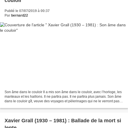
couloir
Publié le 07/07/2019 à 00:37
Par
bernard22
Son âme dans le couloir Il a mis son âme dans le couloir, avec l’horloge, les
manteaux et les haillons. Il ne partira pas. Il ne partira plus jamais. Son âme
dans le couloir gît, veuve des voyages et pèlerinages qui ne le verront pas
cueillir les oranges...
Xavier Grall (1930 – 1981) : Ballade de la mort si
lente