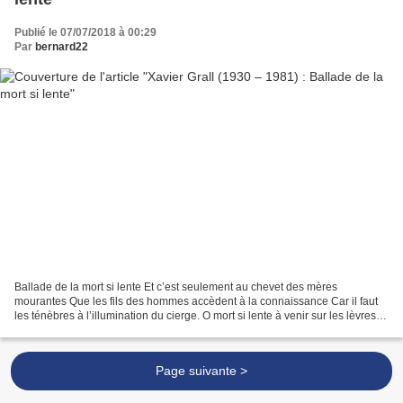
Publié le 07/07/2018 à 00:29
Par
bernard22
Ballade de la mort si lente Et c’est seulement au chevet des mères
mourantes Que les fils des hommes accèdent à la connaissance Car il faut
les ténèbres à l’illumination du cierge. O mort si lente à venir sur les lèvres
exsangues Quand le goutte-à-goutte...
Page suivante >