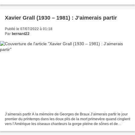
source des prunelles écoute les ajoncs et les plantes...
Xavier Grall (1930 – 1981) : J’aimerais partir
Publié le 07/07/2022 à 01:18
Par
bernard22
J’aimerais partir A la mémoire de Georges de Braux J’aimerais partir le jour
premier du printemps dans les doux plis de la mort primevère quand cinglent
vers l’Amérique les oiseaux chanteurs la gorge pleine de sônes et de
musiques Car il reviendra le...