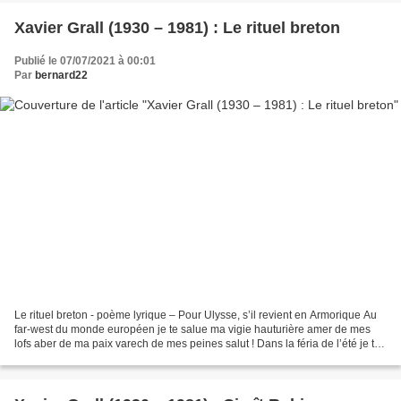
Xavier Grall (1930 – 1981) : Le rituel breton
Publié le 07/07/2021 à 00:01
Par
bernard22
Le rituel breton - poème lyrique – Pour Ulysse, s’il revient en Armorique Au
far-west du monde européen je te salue ma vigie hauturière amer de mes
lofs aber de ma paix varech de mes peines salut ! Dans la féria de l’été je te
célèbre ô tumulte du monde...