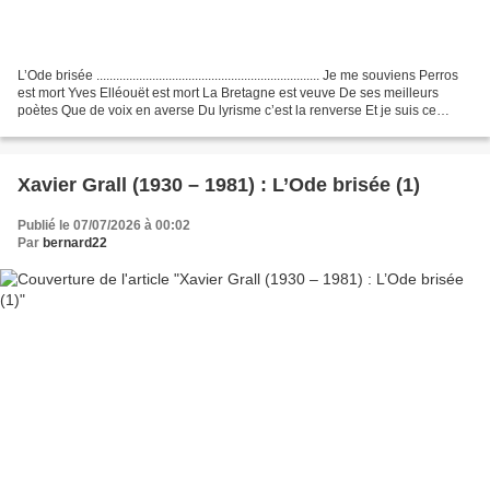
L’Ode brisée .................................................................... Je me souviens Perros
est mort Yves Elléouët est mort La Bretagne est veuve De ses meilleurs
poètes Que de voix en averse Du lyrisme c’est la renverse Et je suis ce
fidèle,...
Xavier Grall (1930 – 1981) : L’Ode brisée (1)
Publié le 07/07/2026 à 00:02
Par
bernard22