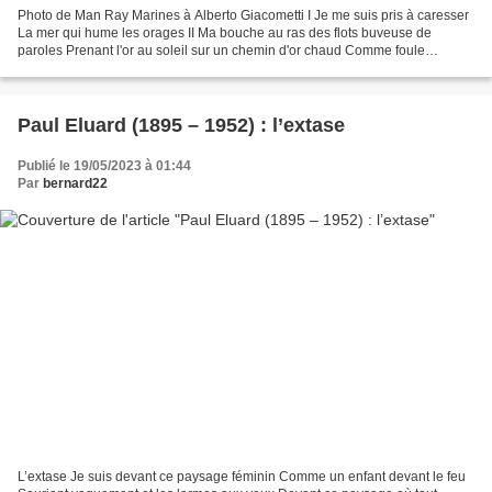
Photo de Man Ray Marines à Alberto Giacometti I Je me suis pris à caresser
La mer qui hume les orages II Ma bouche au ras des flots buveuse de
paroles Prenant l'or au soleil sur un chemin d'or chaud Comme foule
pressée entraînée exaltée Les vagues les...
Paul Eluard (1895 – 1952) : l’extase
Publié le 19/05/2023 à 01:44
Par
bernard22
L’extase Je suis devant ce paysage féminin Comme un enfant devant le feu