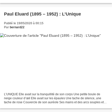
compliquer, illuminer...
Paul Eluard (1895 – 1952) : L’Unique
Publié le 19/05/2020 à 00:15
Par
bernard22
L’UNIQUE Elle avait sur la tranquillité de son corps Une petite boule de
neige couleur d’œil Elle avait sur les épaules Une tache de silence, une
tache de rose Couvercle de son auréole Ses mains et des arcs souples et
chanteurs Brisaient la lumière Elle...