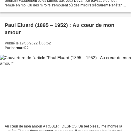
Souriant vaguement et les larmes aux yeux Devant ce paysage où tout
remue en moi Où des miroirs s'embuent où des miroirs s'éclairent Reflétant
deux corps nus saison contre saison...
Paul Eluard (1895 – 1952) : Au cœur de mon
amour
Publié le 19/05/2022 à 00:52
Par
bernard22
Au cœur de mon amour A ROBERT DESNOS. Un bel oiseau me montre la
lumière Elle est dans ses yeux, bien en vue. Il chante sur une boule de gui