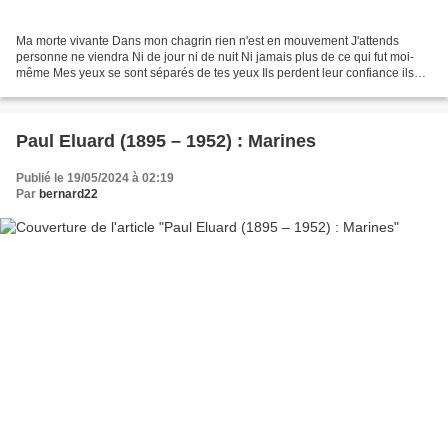
Ma morte vivante Dans mon chagrin rien n'est en mouvement J'attends
personne ne viendra Ni de jour ni de nuit Ni jamais plus de ce qui fut moi-
même Mes yeux se sont séparés de tes yeux Ils perdent leur confiance ils
perdent leur lumière Ma bouche s'est...
Paul Eluard (1895 – 1952) : Marines
Publié le 19/05/2024 à 02:19
Par
bernard22