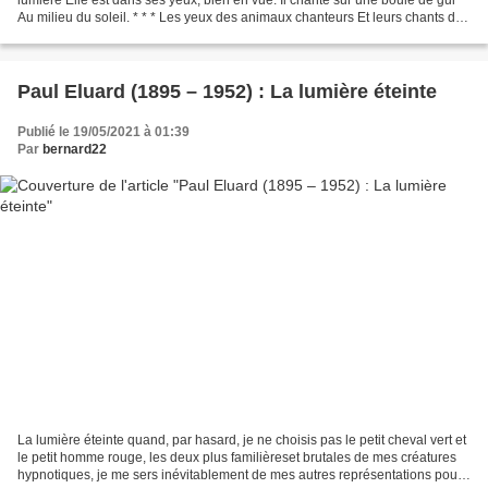
Au milieu du soleil. * * * Les yeux des animaux chanteurs Et leurs chants de
colère ou d’ennui M’ont interdit...
Paul Eluard (1895 – 1952) : La lumière éteinte
Publié le 19/05/2021 à 01:39
Par
bernard22
La lumière éteinte quand, par hasard, je ne choisis pas le petit cheval vert et
le petit homme rouge, les deux plus familièreset brutales de mes créatures
hypnotiques, je me sers inévitablement de mes autres représentations pour