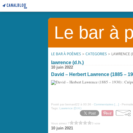
Le bar à
LE BAR À POÈMES
>
CATEGORIES
>
LAWRENCE (D
lawrence (d.h.)
10 juin 2022
David – Herbert Lawrence (1885 – 193
Posté par bernard22 à 00:36 -
Commentaires [
…
]
- Permalie
Tags:
Lawrence (D.H.)
Vous aimez ?
0 vote
10 juin 2021