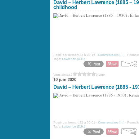
David – Herbert Lawrence (1885 – 193
childhood
Posté par bernard22 à 00:16 -
Commentaires [
…
]
- Permalie
Tags:
Lawrence (D.H.)
Vous aimez ?
0 vote
10 juin 2020
David – Herbert Lawrence (1885 - 1
Posté par bernard22 à 00:01 -
Commentaires [
…
]
- Permalie
Tags:
Lawrence (D.H.)