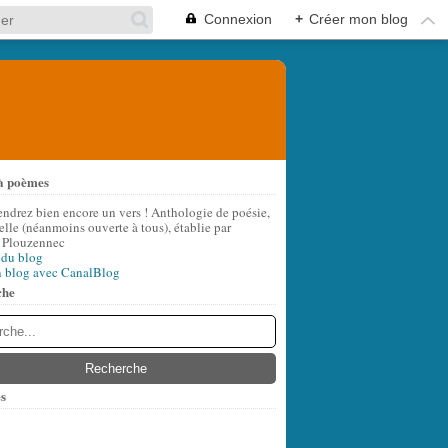
Connexion
+
Créer mon blog
à poèmes
endrez bien encore un vers ! Anthologie de poésie,
lle (néanmoins ouverte à tous), établie par
 Plouzennec
 du blog
n blog avec CanalBlog
che
s
t
(8)