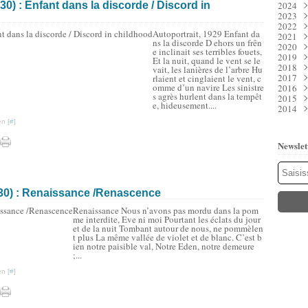
0) : Enfant dans la discorde / Discord in
2024
Juil
Déc
2023
Juin
Nov
Déc
2022
Mai
Oct
Nov
Déc
Autoportrait, 1929 Enfant da
2021
Avri
Sep
Oct
Nov
Déc
ns la discorde D ehors un frên
2020
Mar
Aoû
Sep
Oct
Nov
Déc
e inclinait ses terribles fouets,
2019
Févr
Juil
Aoû
Sep
Oct
Nov
Déc
Et la nuit, quand le vent se le
2018
Janv
Juin
Juil
Aoû
Sep
Oct
Nov
Déc
vait, les lanières de l’arbre Hu
2017
Mai
Juin
Juil
Aoû
Sep
Oct
Nov
Déc
rlaient et cinglaient le vent, c
omme d’un navire Les sinistre
2016
Avri
Mai
Juin
Juil
Aoû
Sep
Oct
Nov
Déc
s agrès hurlent dans la tempêt
2015
Mar
Avri
Mai
Juin
Juil
Aoû
Sep
Oct
Nov
Déc
e, hideusement....
2014
Févr
Mar
Avri
Mai
Juin
Juil
Aoû
Sep
Oct
Nov
Déc
Janv
Févr
Mar
Avri
Mai
Juin
Juil
Aoû
Sep
Oct
Nov
Déc
n [
#
]
Janv
Févr
Mar
Avri
Mai
Juin
Juil
Aoû
Sep
Oct
Nov
Janv
Févr
Mar
Avri
Mai
Juin
Juil
Aoû
Sep
Oct
Newslet
Janv
Févr
Mar
Avri
Mai
Juin
Juil
Aoû
Sep
Janv
Févr
Mar
Avri
Mai
Juin
Juil
Aoû
Janv
Févr
Mar
Avri
Mai
Juin
Juil
Janv
Févr
Mar
Avri
Mai
Juin
Janv
Févr
Mar
Avri
Mai
930) : Renaissance /Renascence
Janv
Févr
Mar
Mar
Renaissance Nous n’avons pas mordu dans la pom
Janv
Févr
Janv
me interdite, Eve ni moi Pourtant les éclats du jour
Janv
et de la nuit Tombant autour de nous, ne pommèlen
t plus La même vallée de violet et de blanc. C’est b
ien notre paisible val, Notre Eden, notre demeure
;...
n [
#
]