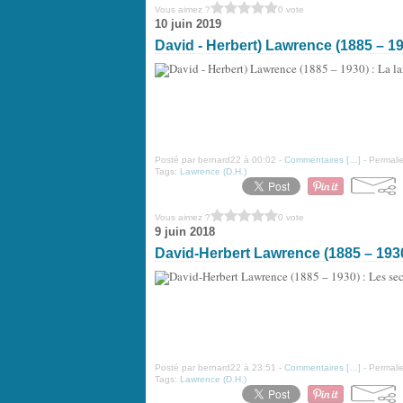
Vous aimez ?
0 vote
10 juin 2019
David - Herbert) Lawrence (1885 – 1
Posté par bernard22 à 00:02 -
Commentaires [
…
]
- Permalie
Tags:
Lawrence (D.H.)
Vous aimez ?
0 vote
9 juin 2018
David-Herbert Lawrence (1885 – 1930
Posté par bernard22 à 23:51 -
Commentaires [
…
]
- Permalie
Tags:
Lawrence (D.H.)