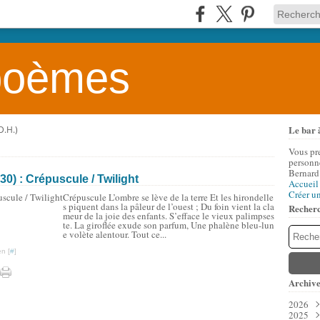
 poèmes
Le bar 
.H.)
Vous pr
personne
Bernard
0) : Crépuscule / Twilight
Accueil
Créer u
Crépuscule L’ombre se lève de la terre Et les hirondelle
s piquent dans la pâleur de l’ouest ; Du foin vient la cla
Recher
meur de la joie des enfants. S’efface le vieux palimpses
te. La giroflée exude son parfum, Une phalène bleu-lun
e volète alentour. Tout ce...
n [
#
]
Archive
2026
2025
Aoû