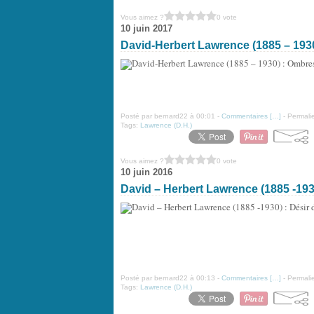
Vous aimez ?
0 vote
10 juin 2017
David-Herbert Lawrence (1885 – 193
Posté par bernard22 à 00:01 -
Commentaires [
…
]
- Permalie
Tags:
Lawrence (D.H.)
Vous aimez ?
0 vote
10 juin 2016
David – Herbert Lawrence (1885 -1930
Posté par bernard22 à 00:13 -
Commentaires [
…
]
- Permalie
Tags:
Lawrence (D.H.)