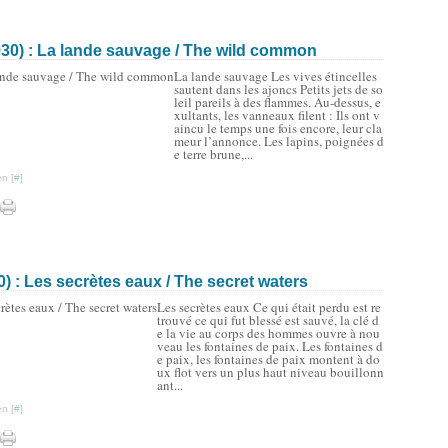
930) : La lande sauvage / The wild common
La lande sauvage Les vives étincelles
sautent dans les ajoncs Petits jets de so
leil pareils à des flammes. Au-dessus, e
xultants, les vanneaux filent : Ils ont v
aincu le temps une fois encore, leur cla
meur l’annonce. Les lapins, poignées d
e terre brune,...
n [
#
]
) : Les secrètes eaux / The secret waters
Les secrètes eaux Ce qui était perdu est re
trouvé ce qui fut blessé est sauvé, la clé d
e la vie au corps des hommes ouvre à nou
veau les fontaines de paix. Les fontaines d
e paix, les fontaines de paix montent à do
ux flot vers un plus haut niveau bouillonn
ant...
n [
#
]