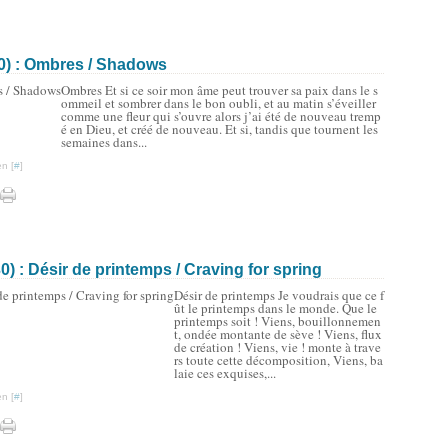
0) : Ombres / Shadows
Ombres Et si ce soir mon âme peut trouver sa paix dans le s
ommeil et sombrer dans le bon oubli, et au matin s’éveiller
comme une fleur qui s’ouvre alors j’ai été de nouveau tremp
é en Dieu, et créé de nouveau. Et si, tandis que tournent les
semaines dans...
n [
#
]
) : Désir de printemps / Craving for spring
Désir de printemps Je voudrais que ce f
ût le printemps dans le monde. Que le
printemps soit ! Viens, bouillonnemen
t, ondée montante de sève ! Viens, flux
de création ! Viens, vie ! monte à trave
rs toute cette décomposition, Viens, ba
laie ces exquises,...
n [
#
]