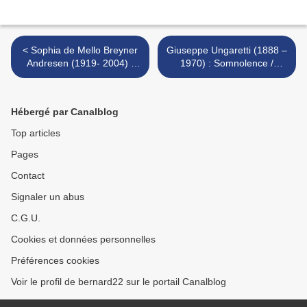
< Sophia de Mello Breyner
Giuseppe Ungaretti (1888 –
Andresen (1919- 2004) :
1970) : Somnolence /
Ithaque / Ítaca
Sonnolenza >
Hébergé par Canalblog
Top articles
Pages
Contact
Signaler un abus
C.G.U.
Cookies et données personnelles
Préférences cookies
Voir le profil de bernard22 sur le portail Canalblog