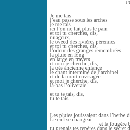
13
Je me tais
l’eau passe sous les arches
je me tais
ici l’on ne fait plus le pain
et toi tu cherches, dis,
nuageux,
le tweed des rivières pérennes
et toi tu cherches, dis,
l’odeur des granges remembrées
la pluie en long
en large en travers
et moi je cherche, dis,
la très ancienne enfance
le chant interminé de l’archipel
et de la mort envisagée
et moi je cherche, dis,
là-bas l’oliveraie
et tu te tais, dis,
tu te tais.
Les pluies jouissaient dans l’herbe 
Le ciel se changeait
et la fougère belle e
tu prenais tes repères dans le secret 