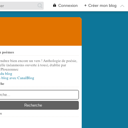
Connexion
+
Créer mon blog
à poèmes
endrez bien encore un vers ! Anthologie de poésie,
lle (néanmoins ouverte à tous), établie par
 Plouzennec
 du blog
n blog avec CanalBlog
che
s
t
(6)