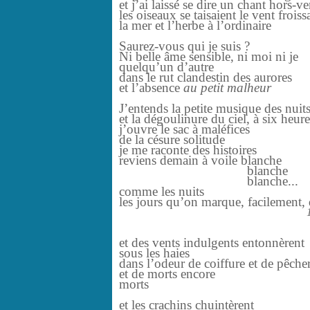
et j’ai laissé se dire un chant hors-v
les oiseaux se taisaient le vent froissa
la mer et l’herbe à l’ordinaire
Saurez-vous qui je suis ?
Ni belle âme sensible, ni moi ni je
quelqu’un d’autre
dans le rut clandestin des aurores
et l’absence
au petit malheur
J’entends la petite musique des nuit
et la dégoulinure du ciel, à six heure
j’ouvre le sac à maléfices
de la césure solitude
je me raconte des histoires
reviens demain à voile blanche
blanche
blanche...
comme les nuits
les jours qu’on marque, facilement, 
et des vents indulgents entonnèrent
sous les haies
dans l’odeur de coiffure et de pêcher
et de morts encore
morts
et les crachins chuintèrent