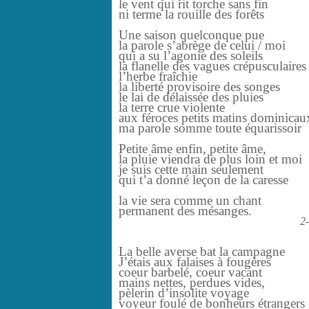
le vent qui rit torche sans fin
ni terme la rouille des forêts
Une saison quelconque pue
la parole s’abrège de celui / moi
qui a su l’agonie des soleils
la flanelle des vagues crépusculaires
l’herbe fraîchie
la liberté provisoire des songes
le lai de délaissée des pluies
la terre crue violente
aux féroces petits matins dominicau
ma parole somme toute équarissoir
Petite âme enfin, petite âme,
la pluie viendra de plus loin et moi
je suis cette main seulement
qui t’a donné leçon de la caresse
la vie sera comme un chant
permanent des mésanges.
2
La belle averse bat la campagne
J’étais aux falaises à fougères
coeur barbelé, coeur vacant
mains nettes, perdues vides,
pèlerin d’insolite voyage
voyeur foulé de bonheurs étrangers