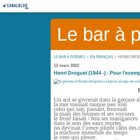
Le bar à
LE BAR À POÈMES
>
EN FRANÇAIS
>
HENRI DROGU
12 mars 2022
Henri Droguet (1944 -) : Pour l’exem
Un œil se givrerait dans la gerçure 
la mer toussait rauque peu loin
celui qui sait, passant, troussait
la main des brumes et ses voyures
le froid faisait / fera ses manigances
dans le sein des eaux mortes
on devinait l’
amen
plutôt câlin des 
la mâchure immobile du temps
le vent qui pleure