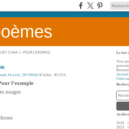
 poèmes
Le bar 
ET (1944 -) : POUR L’EXEMPLE
Vous pr
personne
ple
Bernard
Accueil
Credits : K125A
Créer u
Pour l’exemple
Recher
des nuages
Archive
choses
2026
2025
Aoû