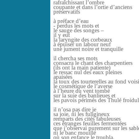
rafraîchissant l’ombre
coupante et dans l’ortie d’anciens
préservatifs
à préface d’eau
- perdus les mots et
le sauge des songes –
il y eut
la laryngite des corbeaux
à épuiser un labour neuf
une jument noire et tranquille
il chercha ses mots
consacra le chant des charpentiers
(ils ont la main patiente)
le ressac nul des eaux pleines
apaisées
la toux des tourterelles au fond vois
le cosmétique de l’averse
à l’heure du vent tombé
sur la suie des banlieues et
les pavois périmés des Thulé froidu
il n’osa pas dire je
sa joie, ni les fuligineux
remparts des cités fabuleuses
ces étranges feuilles fermentées
que j’observai purement sur les sabl
ni le banc mouillé
où son enfance le troubla.