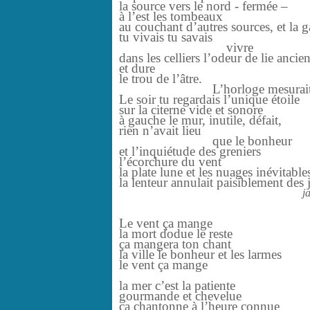
la source vers le nord - fermée –
à l’est les tombeaux
au couchant d’autres sources, et la g
tu vivais tu savais
vivre
dans les celliers l’odeur de lie ancie
et dure
le trou de l’âtre.
L’horloge mesurait
Le soir tu regardais l’unique étoile
sur la citerne vide et sonore
à gauche le mur, inutile, défait,
rien n’avait lieu
que le bonheur
et l’inquiétude des greniers
l’écorchure du vent
la plate lune et les nuages inévitable
la lenteur annulait paisiblement des j
j
Le vent ça mange
la mort dodue le reste
ça mangera ton chant
la ville le bonheur et les larmes
le vent ça mange
la mer c’est la patiente
gourmande et chevelue
ça chantonne à l’heure connue