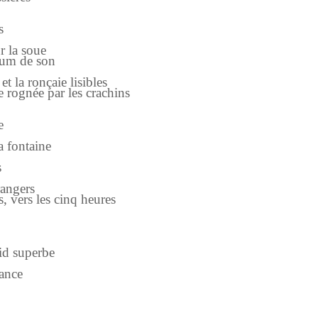
s
 la soue
um de son
la ronçaie lisibles
rognée par les crachins
e
 fontaine
s
angers
ers les cinq heures
oid superbe
ance