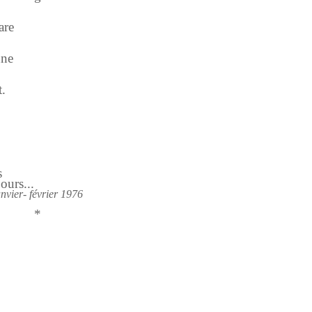
are
nne
.
s
ours...
anvier- février 1976
*