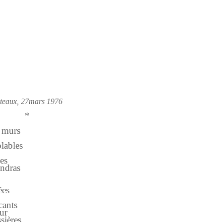
teaux, 27mars 1976
*
 murs
ables
es
ndras
es
cants
ur
ières