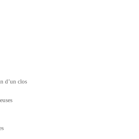
in d’un clos
leuses
es