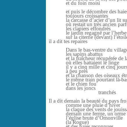
et du foin moisi
et puis le décombre des haie
toujours croissantes
la carcasse d’acier d’un lit sur
où restait un très ancien parf
les clapiers effondrés
le jardin regagné par l’herbe et 
sur la citerne (devant) l’étoile 
il a dit tes repaires
Dans le bas-ventre du villag
les sapins abattus
et la fraîcheur récupérée de la
où elles battaient le linge
il y a cinq mille et cinq jour
à peu près
et la chanson des oiseaux étr
le même train pourtant là-bas, v
et le chien fou
dans les joncs
tranchés
Il a dit demain la beauté du pays fr
comme une pluie d’hiver
la claque des vents de jouiss
demain une ferme, un orme
l’église brute d’Omonville
(la Rogue)
et des haies reconnues