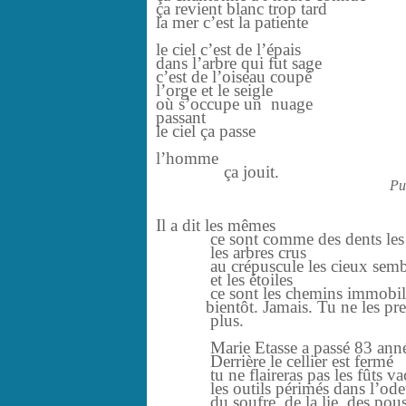
ça revient blanc trop tard
la mer c’est la patiente
le ciel c’est de l’épais
dans l’arbre qui fut sage
c’est de l’oiseau coupé
l’orge et le seigle
où s’occupe un nuage
passant
le ciel ça passe
l’homme
ça jouit.
Pu
Il a dit les mêmes
ce sont comme des dents les
les arbres crus
au crépuscule les cieux sembl
et les étoiles
ce sont les chemins immobil
bientôt. Jamais. Tu ne les pre
plus.
Marie Etasse a passé 83 anné
Derrière le cellier est fermé
tu ne flaireras pas les fûts va
les outils périmés dans l’ode
du soufre, de la lie, des pouss