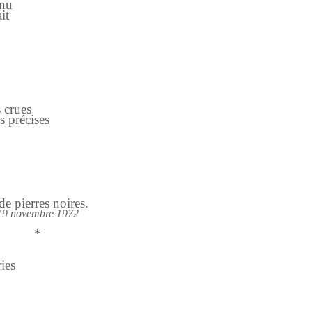
enu
it
s crues
s précises
de pierres noires.
19 novembre 1972
*
ies