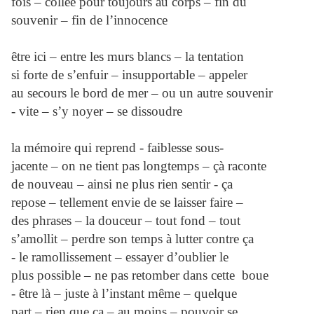
fois – collée pour toujours au corps – fin du
souvenir – fin de l’innocence
être ici – entre les murs blancs – la tentation
si forte de s’enfuir – insupportable – appeler
au secours le bord de mer – ou un autre souvenir
- vite – s’y noyer – se dissoudre
la mémoire qui reprend - faiblesse sous-
jacente – on ne tient pas longtemps – çà raconte
de nouveau – ainsi ne plus rien sentir - ça
repose – tellement envie de se laisser faire –
des phrases – la douceur – tout fond – tout
s’amollit – perdre son temps à lutter contre ça
- le ramollissement – essayer d’oublier le
plus possible – ne pas retomber dans cette boue
- être là – juste à l’instant même – quelque
part – rien que ça – au moins – pouvoir se