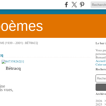
 poèmes
Le bar 
VE (1939 – 2001) : BÉTRACQ
Vous pr
personne
cq
Bernard
Accueil
Créer u
Bétracq
Recher
ine
is vues,
Archive
2026
2025
Aoû