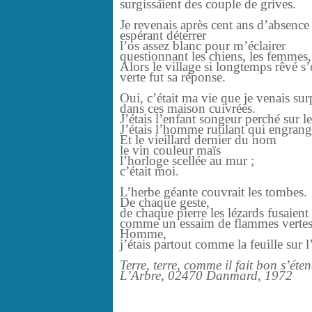
surgissaient des couple de grives.
Je revenais après cent ans d’absence
espérant déterrer
l’os assez blanc pour m’éclairer
questionnant les chiens, les femmes, 
Alors le village si longtemps rêvé s’
verte fut sa réponse.
Oui, c’était ma vie que je venais su
dans ces maison cuivrées.
J’étais l’enfant songeur perché sur l
J’étais l’homme rutilant qui engrange
Et le vieillard dernier du nom
le vin couleur maïs
l’horloge scellée au mur ;
c’était moi.
L’herbe géante couvrait les tombes.
De chaque geste,
de chaque pierre les lézards fusaient
comme un essaim de flammes vertes
Homme,
j’étais partout comme la feuille sur l
Terre, terre, comme il fait bon s’éten
L’Arbre, 02470 Danmard, 1972