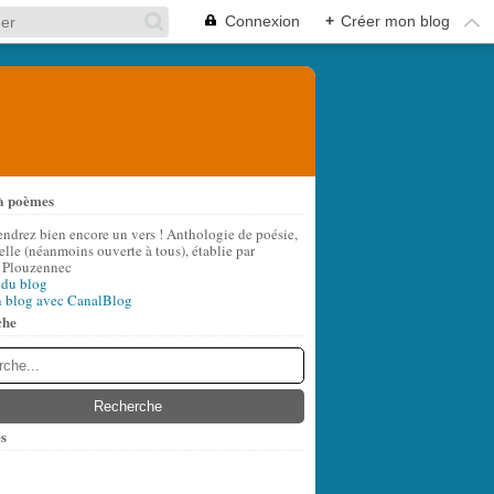
Connexion
+
Créer mon blog
à poèmes
endrez bien encore un vers ! Anthologie de poésie,
lle (néanmoins ouverte à tous), établie par
 Plouzennec
 du blog
n blog avec CanalBlog
che
s
t
(8)