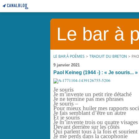
Le bar à
LE BAR À POÈMES
>
TRADUIT DU BRETON
>
PAOL
9 janvier 2021
Paol Keineg (1944 -) : « Je souris... »
Je souris
Je m’invente un petit rire détaché
Je ne termine pas mes phrases
Je souris –
Pour mieux huiler mes rapports soc
Je fais semblant d’être un autre
Et je souris
Je m’invente trois ou quatre visages
Devant derrière sur les côtés
Qui parlent tous à la fois et sourient
Je me perds dans la cacophonie