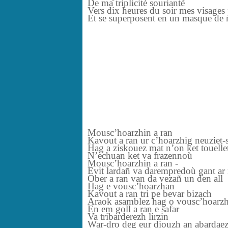
De ma triplicité souriante
Vers dix heures du soir mes visages
Et se superposent en un masque de 
Mousc’hoarzhin a ran
Kavout a ran ur c’hoarzhig neuziet
Hag a ziskouez mat n’on ket touelle
N’echuan ket va frazennoù
Mousc’hoarzhin a ran -
Evit lardañ va darempredoù gant ar r
Ober a ran van da vezañ un den all
Hag e vousc’hoarzhan
Kavout a ran tri pe bevar bizach
Araok asamblez hag o vousc’hoarz
En em goll a ran e safar
Va tribarderezh lirzin
War-dro deg eur diouzh an abardae