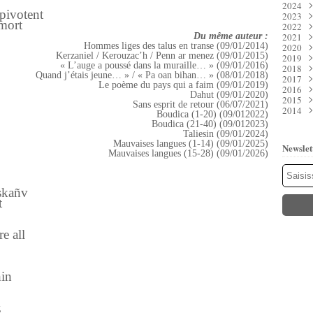
2024
Juil
Déc
 pivotent
2023
Juin
Nov
Déc
mort
2022
Mai
Oct
Nov
Déc
Du même auteur :
2021
Avri
Sep
Oct
Nov
Déc
Hommes liges des talus en transe (09/01/2014)
2020
Mar
Aoû
Sep
Oct
Nov
Déc
Kerzaniel / Kerouzac’h / Penn ar menez (09/01/2015)
2019
Févr
Juil
Aoû
Sep
Oct
Nov
Déc
« L’auge a poussé dans la muraille… » (09/01/2016)
2018
Janv
Juin
Juil
Aoû
Sep
Oct
Nov
Déc
Quand j’étais jeune… » / « Pa oan bihan… » (08/01/2018)
2017
Mai
Juin
Juil
Aoû
Sep
Oct
Nov
Déc
Le poème du pays qui a faim (09/01/2019)
2016
Avri
Mai
Juin
Juil
Aoû
Sep
Oct
Nov
Déc
Dahut (09/01/2020)
2015
Mar
Avri
Mai
Juin
Juil
Aoû
Sep
Oct
Nov
Déc
Sans esprit de retour (06/07/2021)
2014
Févr
Mar
Avri
Mai
Juin
Juil
Aoû
Sep
Oct
Nov
Déc
Boudica (1-20) (09/012022)
Janv
Févr
Mar
Avri
Mai
Juin
Juil
Aoû
Sep
Oct
Nov
Déc
Boudica (21-40) (09/012023)
Janv
Févr
Mar
Avri
Mai
Juin
Juil
Aoû
Sep
Oct
Nov
Taliesin (09/01/2024)
Janv
Févr
Mar
Avri
Mai
Juin
Juil
Aoû
Sep
Oct
Mauvaises langues (1-14) (09/01/2025)
Newslet
Janv
Févr
Mar
Avri
Mai
Juin
Juil
Aoû
Sep
Mauvaises langues (15-28) (09/01/2026)
Janv
Févr
Mar
Avri
Mai
Juin
Juil
Aoû
Janv
Févr
Mar
Avri
Mai
Juin
Juil
Janv
Févr
Mar
Avri
Mai
Juin
-skañv
Janv
Févr
Mar
Avri
Mai
t
Janv
Févr
Mar
Mar
Janv
Févr
Janv
Janv
e all
hin
z