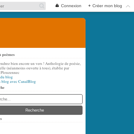
Connexion
+
Créer mon blog
à poèmes
endrez bien encore un vers ! Anthologie de poésie,
lle (néanmoins ouverte à tous), établie par
 Plouzennec
 du blog
n blog avec CanalBlog
che
s
t
(6)