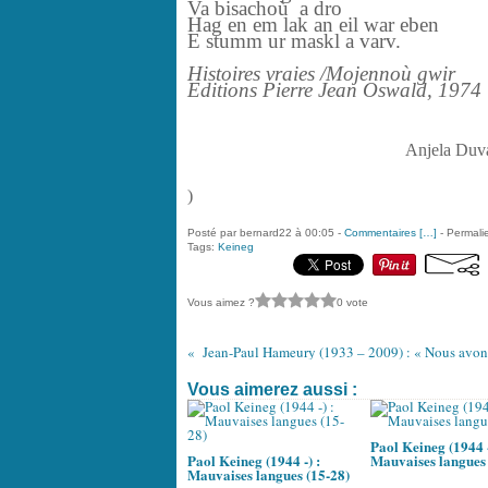
Va bisachoù a dro
Hag en em lak an eil war eben
E stumm ur maskl a varv.
Histoires vraies /Mojennoù gwir
Editions Pierre Jean Oswald, 1974
Anjela Duva
)
Posté par bernard22 à 00:05 -
Commentaires [
…
]
- Permalie
Tags:
Keineg
Vous aimez ?
0 vote
Vous aimerez aussi :
Paol Keineg (1944 -
Paol Keineg (1944 -) :
Mauvaises langues 
Mauvaises langues (15-28)