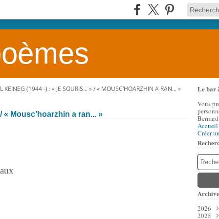
 poèmes
Le bar 
 KEINEG (1944 -) : « JE SOURIS... » / « MOUSC’HOARZHIN A RAN... »
Vous pr
personne
 / « Mousc’hoarzhin a ran... »
Bernard
Accueil
Créer u
Recher
iaux
Archive
2026
2025
Aoû