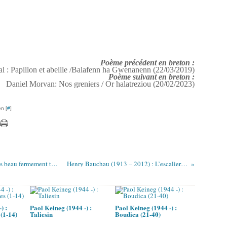
Poème précédent en breton :
l : Papillon et abeille /Balafenn ha Gwenanenn (22/03/2019)
Poème suivant en breton :
Daniel Morvan: Nos greniers / Or halatreziou (20/02/2023)
n [
#
]
Jean-Paul Hameury (1933 – 2009) : « Nous avons beau fermement tenir... »
Henry Bauchau (1913 – 2012) : L’escalier bleu
) :
Paol Keineg (1944 -) :
Paol Keineg (1944 -) :
(1-14)
Taliesin
Boudica (21-40)