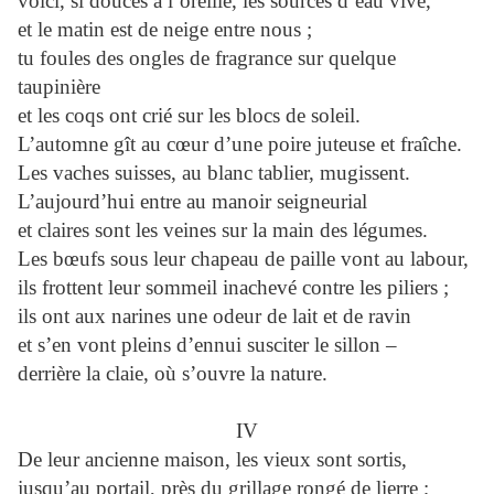
voici, si douces à l’oreille, les sources d’eau vive,
et le matin est de neige entre nous ;
tu foules des ongles de fragrance sur quelque
taupinière
et les coqs ont crié sur les blocs de soleil.
L’automne gît au cœur d’une poire juteuse et fraîche.
Les vaches suisses, au blanc tablier, mugissent.
L’aujourd’hui entre au manoir seigneurial
et claires sont les veines sur la main des légumes.
Les bœufs sous leur chapeau de paille vont au labour,
ils frottent leur sommeil inachevé contre les piliers ;
ils ont aux narines une odeur de lait et de ravin
et s’en vont pleins d’ennui susciter le sillon –
derrière la claie, où s’ouvre la nature.
IV
De leur ancienne maison, les vieux sont sortis,
jusqu’au portail, près du grillage rongé de lierre ;