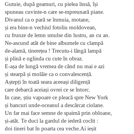
Gutuie, după geamuri, cu pielea linsă, își
spuneau cuvinte-n care se-mpreunară piane.
Divanul ca o pară se înmuia, motane,
și era bine-n vechiul fotoliu moldovean,
cu frunze de lemn smulse din lustru, an cu an.
Ne-ascund atât de bine albumele cu clampă
de-alamă, tinerețea ! Trecutu-i lângă lampă
și plină e oglinda cu cute în obraz.
E-așa de lungă vremea de când nu mai e azi
și stearpă și molâie ca o convalescență.
Aștepți în toată seara aceeași diligență
care debarcă aceiași ovrei ce se întorc.
In case, știu vapoare ce pleacă spre New York
și bancuri unde-oceanul a descărcat ciolane.
Un far mai face semne de spaimă prin obloane, 
și-atât. Te duci la gardul de iederă coclit :
doi tineri bat în poarta cea veche.Ai ieșit