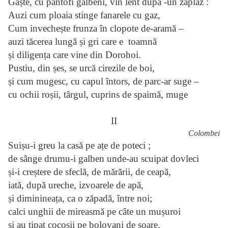
Gâște, cu pantofi galbeni, vin lent după -un zaplaz :
Auzi cum ploaia stinge fanarele cu gaz,
Cum invechește frunza în clopote de-aramă –
auzi tăcerea lungă și gri care e  toamnă
și diligența care vine din Dorohoi.
Pustiu, din șes, se urcă cirezile de boi,
și cum mugesc, cu capul întors, de parc-ar suge –
cu ochii roșii, târgul, cuprins de spaimă, muge

II
Colombei
Suișu-i greu la casă pe ațe de poteci ;
de sânge drumu-i galben unde-au scuipat dovleci
și-i creștere de sfeclă, de mărării, de ceapă,
iată, după ureche, izvoarele de apă,
și diminineața, ca o zăpadă, între noi;
calci unghii de mireasmă pe câte un mușuroi
și au țipat cocoșii pe bolovani de soare.