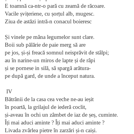
E toamnă ca-ntr-o pară cu zeamă de răcoare.
Vacile șvițeriene, cu șorțul alb, mugesc.
Ziua de astăzi intră-n conacul boieresc
Și vinele pe mâna legumelor sunt clare.
Boii sub pălărie de paie merg să are
pe jos, și-și freacă somnul neisprăvit de stâlpi;
au în narine-un miros de lapte și de râpi
și se pornese in silă, să spargă arătura-
pe după gard, de unde a început natura.
IV
Bătrânii de la casa cea veche ne-au ieșit
în poartă, la grilajul de iederă coclit,
și-aveau în ochi un zâmbet de iaz de șeș, cuminte.
Îți mai aduci aminte ? Îți mai aduci aminte ?
Livada zvârlea pietre în zarzări și-n caiși.