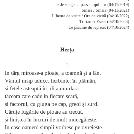
« Je songe au passant qui... » (04/11/2019)
Sinaïa / Sinaia (04/11/2021)
L’heure de visite / Ora de vizită (04/10/2022)
Tristan et Yseut (04/10/2023)
Le psaume du lépreux (04/10/2024)
Herța
I
In târg miroase-a ploaie, a toamnă și a fân.
Vântul nisip aduce, fierbinte, în plămân,
și fetele așteaptă în ulița murdară
tăceara care cade în fiecare seară,
și factorul, cu gluga pe cap, greoi și surd.
Căruțe fugărite de ploaie au trecut,
și liniștea în lucruri de mult mucegăiește.
In case oameni simpli vorbesc pe ovreiește.