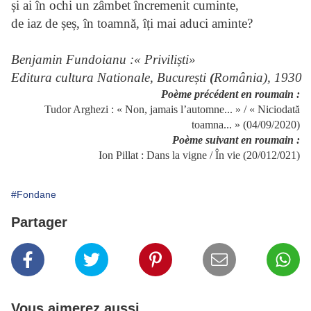
și ai în ochi un zâmbet încremenit cuminte,
de iaz de șeș, în toamnă, îți mai aduci aminte?
Benjamin Fundoianu :
« Privili
ști
»
Editura cultura Nationale, 
București
 (
România), 1930
Poème précédent en roumain :
Tudor Arghezi : « Non, jamais l’automne... » / « Niciodată
toamna... » (04/09/2020)
Poème suivant en roumain :
Ion Pillat : Dans la vigne / În vie (20/012/021)
#Fondane
Partager
Vous aimerez aussi