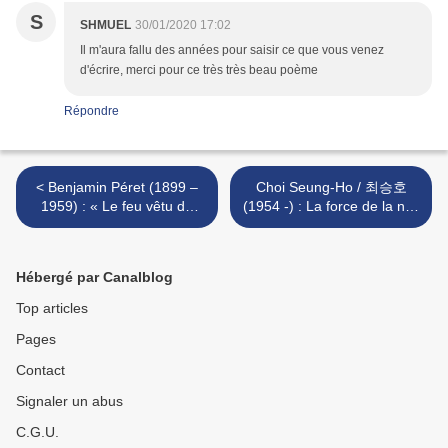
S
SHMUEL
30/01/2020 17:02
Il m'aura fallu des années pour saisir ce que vous venez
d'écrire, merci pour ce très très beau poème
Répondre
< Benjamin Péret (1899 –
Choi Seung-Ho / 최승호
1959) : « Le feu vêtu de
(1954 -) : La force de la nuit
deuil »
>
Hébergé par Canalblog
Top articles
Pages
Contact
Signaler un abus
C.G.U.