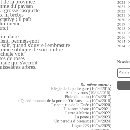
nt de la province
2024
Juil
Déc
comme du paysan
2023
Juin
Nov
Déc
a grosse casquette.
2022
Mai
Oct
Nov
Déc
x ni brebis
2021
Avri
Sep
Oct
Nov
Déc
ative ; il paît
2020
Mar
Aoû
Sep
Oct
Nov
Déc
l lui-même
2019
Févr
Juil
Aoû
Sep
Oct
Nov
Déc
rs.)
2018
Janv
Juin
Juil
Aoû
Sep
Oct
Nov
Déc
2017
Mai
Juin
Juil
Aoû
Sep
Oct
Nov
Déc
irculaire
2016
Avri
Mai
Juin
Juil
Aoû
Sep
Oct
Nov
Déc
blent, permets-moi
2015
Mar
Avri
Mai
Juin
Juil
Aoû
Sep
Oct
Nov
Déc
 soir, quand s'ouvre l'embrasure
2014
Févr
Mar
Avri
Mai
Juin
Juil
Aoû
Sep
Oct
Nov
Déc
la mince oblique de son ombre
Janv
Févr
Mar
Avri
Mai
Juin
Juil
Aoû
Sep
Oct
Nov
Déc
chelle voit
Janv
Févr
Mar
Avri
Mai
Juin
Juil
Aoû
Sep
Oct
Nov
sses de roses
Janv
Févr
Mar
Avri
Mai
Juin
Juil
Aoû
Sep
Oct
Newslet
tale qui s'accroît
Janv
Févr
Mar
Avri
Mai
Juin
Juil
Aoû
Sep
uisselants arbres.
Janv
Févr
Mar
Avri
Mai
Juin
Juil
Aoû
Janv
Févr
Mar
Avri
Mai
Juin
Juil
Janv
Févr
Mar
Avri
Mai
Juin
Janv
Févr
Mar
Avri
Mai
Du même auteur :
Janv
Févr
Mar
Mar
Elégie de la petite gare (10/04/2015)
Janv
Févr
Janv
Aux environs (10/04/2016)
Janv
Pluie du matin (10/04/2017)
« Quand montant de la porte d’Orléans… » (10/04/2018)
Le soir, rue de la Duée (10/04/2020)
L’aurore hésite (10/04/2021)
Lettre à Marie (10/04/2022)
La pente (10/04/2023)
Un paradis d’oiseaux (10/04/2024)
Ligne 223 (10/04/2025)