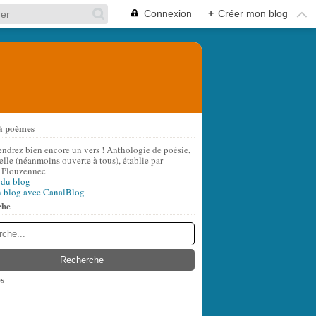
Connexion
+
Créer mon blog
à poèmes
endrez bien encore un vers ! Anthologie de poésie,
lle (néanmoins ouverte à tous), établie par
 Plouzennec
 du blog
n blog avec CanalBlog
che
s
t
(5)