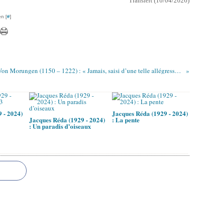
Transfert (10/04/2026)
n [
#
]
Heinrich Von Morungen (1150 – 1222) : « Jamais, saisi d’une telle allégresse... » / In sô hôher swebender wunne ..
 - 2024)
Jacques Réda (1929 - 2024)
Jacques Réda (1929 - 2024)
: La pente
: Un paradis d’oiseaux