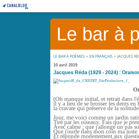
Le bar à
LE BAR À POÈMES
>
EN FRANÇAIS
>
JACQUES RÉD
10 avril 2019
Jacques Réda (1929 - 2024) : Oraiso
Or
(Oh manque initial, et retrait dans 
il y a lieu de se brosser les dents e
la cravate qui préserve de la solitude
Jour, me voici comme un jardin ratis
Tiré par les oiseaux. Fais que je pre
Avec calme ; que j'allonge un pas sobr
Que j'ourle dans mon coin ma juste 
Et réponde modestement aux questi