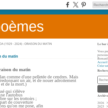
 poèmes
Le bar 
A (1929 - 2024) : ORAISON DU MATIN
Vous pr
personne
n du matin
Bernard
Accueil
Créer u
aison du matin
Recher
l'élan comme d'une pelletée de cendres. Mais
n fredonnant un air, et de nouer adroitement
 et de la mort.)
sé qui s'élève
nne l'autobus
Archive
e sur les trottoirs ;
part de couverture
2026
ons qu'on me pose, afin
2025
Aoû