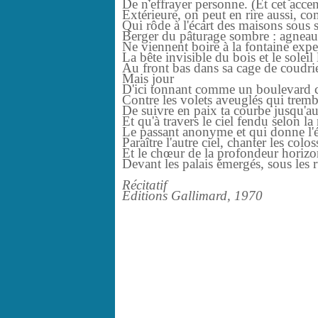
De n'effrayer personne. (Et cet acce
Extérieure, on peut en rire aussi, 
Qui rôde à l'écart des maisons sous s
Berger du pâturage sombre : agneau
Ne viennent boire à la fontaine expect
La bête invisible du bois et le solei
Au front bas dans sa cage de coudrie
Mais jour
D'ici tonnant comme un boulevard c
Contre les volets aveuglés qui trem
De suivre en paix ta courbe jusqu'au
Et qu'à travers le ciel fendu selon 
Le passant anonyme et qui donne l'é
Paraître l'autre ciel, chanter les colo
Et le chœur de la profondeur horizon
Devant les palais émergés, sous les r
Récitatif
Editions Gallimard, 1970