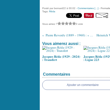
Posté par bernard22 à 00:02 -
Commentaires [
…
]
- Permalie
Tags:
Réda
Vous aimez ?
0 vote
Pierre Reverdy (1889 – 1960) : « La neige tombe... »
Vous aimerez aussi :
Jacques Réda (1929 - 2024)
Jacques Réda (1929
: Transfert
: Ligne 223
Commentaires
Ajouter un commentaire