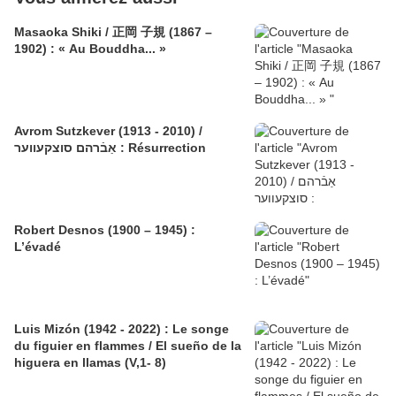
Masaoka Shiki / 正岡 子規 (1867 –
1902) : « Au Bouddha... »
Avrom Sutzkever (1913 - 2010) /
אַבֿרהם סוצקעווער : Résurrection
Robert Desnos (1900 – 1945) :
L’évadé
Luis Mizón (1942 - 2022) : Le songe
du figuier en flammes / El sueño de la
higuera en llamas (V,1- 8)