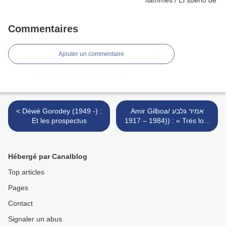
Commentaires
Ajouter un commentaire
< Déwé Gorodey (1949 -) :
Amir Gilboa/ אמיר גלבע
Et les prospectus
(1984 – 1917) : « Très loin
à perte de vue... » >
Hébergé par Canalblog
Top articles
Pages
Contact
Signaler un abus