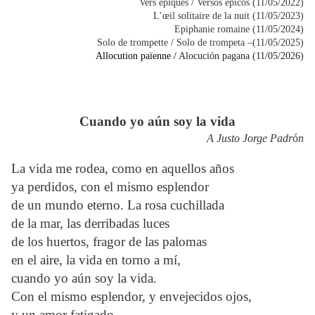
Vers épiques / Versos épicos (11/05/2022)
L’œil solitaire de la nuit (11/05/2023)
Epiphanie romaine (11/05/2024)
Solo de trompette / Solo de trompeta –(11/05/2025)
Allocution païenne /
Alocuc
ión pagana (11/05/2026)
Cuando yo
aún
soy la vida
A Justo Jorge Padr
ó
n
La vida me rodea, como en aquellos años
ya perdidos, con el mismo esplendor
de un mundo eterno. La rosa cuchillada
de la mar, las derribadas luces
de los huertos, fragor de las palomas
en el aire, la vida en torno a mí,
cuando yo aún soy la vida.
Con el mismo esplendor, y envejecidos ojos,
y un amor fatigado.