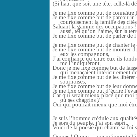
(Si haut que soit une tête, celle-là d
Je me fixe comme but de connaître 
Je me fixe comme but de parcourir l
courtoisement la famille des cités,
Saluant la gamme des occupations !
aussi, tel qu’on l’aime, sur la ter
Je me fixe comme but de parler de l
Je me fixe comme but de chanter l
Je me fixe comme but de montrer déf
eux les compagnons,
J’ai confiance qu’entre eux ils fondro
me l’indiqueront,
Donc je me fixe comme but de laiss
qui menaçaient intérieurement de
Je me fixe comme but de les libérer 
sournoises,
Je me fixe comme but de leur donner
Je me fixe comme but d’écrire l’évan
Car qui serait mieux placé que moi
ou ses chagrins ?
Oui qui pourrait mieux que moi être 
Je suis l’homme crédule aux qualités
Je sors du peuple, j’ai son esprit,
Voici de la poésie qui chante sa foi 
Omnes ! Omnes ! que m’importe l’ig