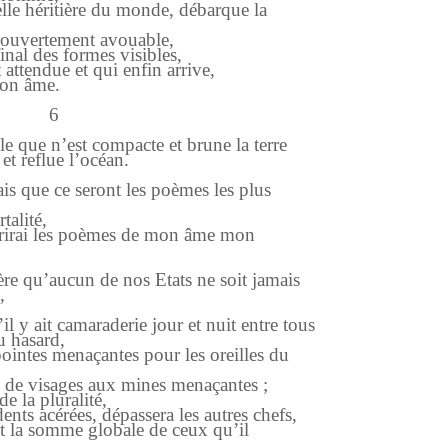
elle héritière du monde, débarque la
 l’ouvertement avouable,
inal des formes visibles,
attendue et qui enfin arrive,
mon âme.
6
le que n’est compacte et brune la terre
t reflue l’océan.
sais que ce seront les poèmes les plus
alité,
ffrirai les poèmes de mon âme mon
ère qu’aucun de nos Etats ne soit jamais
,
il y ait camaraderie jour et nuit entre tous
u hasard,
ointes menaçantes pour les oreilles du
e de visages aux mines menaçantes ;
e la pluralité,
ents acérées, dépassera les autres chefs,
t la somme globale de ceux qu’il