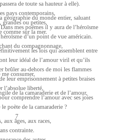
épassera de toute sa hauteur à elle).
les pays contemporains,
a géographie du monde entier, saluant
 grandes ou petites,
 Dans mes poèmes il y aura de l’héroïsme
re comme sur la mer.
’héroïsme d’un point de vue américain.
e chant du compagnonnage,
initivement les lois qui assemblent entre
nt leur idéal de l’amour viril et qu’ils
er brûler au-dehors de moi les flammes
 me consumer,
de leur emprisonnement à petites braises
 l’absolue liberté,
gile de la camaraderie et de l’amour,
 pour comprendre l’amour avec ses joies
le poète de la camaraderie ?
7
, aux âges, aux races,
sans contrainte.
norance des autres,