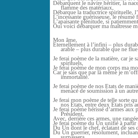
Débarquent le navire héritier, la nac
flamme des matériaux,
Débarque la traductrice spirituelle,
L’incessante guérisseuse, le résumé f
L’apaisante plénitude, si patiemment 
Oui voici débarquer ma maîtresse 
Mon âme,
Eternellement à l’infini – plus durab
arable – plus durable que ne flue e
Je ferai poème de la matière, car je 
spirituels,
Je ferai poème de mon corps ma mort
Car je sais que par là même je m’o
immortalité.
Je ferai poème de nos Etats de mani
menacé de soumission à un autre
Je ferai mon poème de telle sorte qu’
nos Etats, entre deux Etats pris a
Je ferai poème hérissé d’armes aux p
Président,
Avec, derrière ces armes, une rangé
Je ferai poème du Un unifié à partir d
Du Un dont le chef, éclatant de ses d
Du Un guerrier, résolument, incluan
surpassera