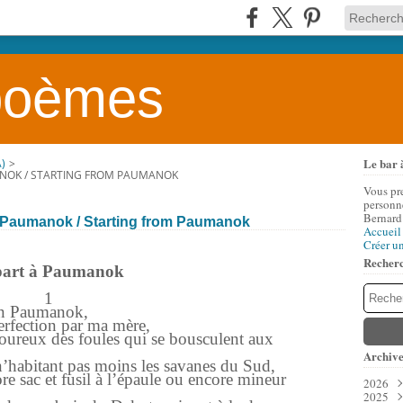
 poèmes
Le bar 
)
>
ANOK / STARTING FROM PAUMANOK
Vous pr
personne
Bernard
à Paumanok / Starting from Paumanok
Accueil
Créer u
Recher
art à Paumanok
1
son Paumanok,
erfection par ma mère,
moureux des foules qui se bousculent aux
Archive
’habitant pas moins les savanes du Sud,
 sac et fusil à l’épaule ou encore mineur
2026
2025
Aoû