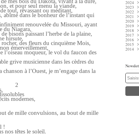
de mes bois du Dakota, vivant à la dure,
2024
Juil
Déc
n, et pour seul menu la viande,
2023
Juin
Nov
Déc
 de tout, rêvassant ou méditant,
2022
Mai
Oct
Nov
Déc
, abîmé dans le bonheur de l’instant qui
2021
Avri
Sep
Oct
Nov
Déc
2020
Mar
Aoû
Sep
Oct
Nov
Déc
 infiniment renouvelée du Missouri, ayant
2019
Févr
Juil
Aoû
Sep
Oct
Nov
Déc
e du Niagara,
2018
Janv
Juin
Juil
Aoû
Sep
Oct
Nov
Déc
de bisons paissant l’herbe de la plaine,
2017
Mai
Juin
Juil
Aoû
Sep
Oct
Nov
Déc
e hirsute,
2016
Avri
Mai
Juin
Juil
Aoû
Sep
Oct
Nov
Déc
u rocher, des fleurs du cinquième Mois,
2015
Mar
Avri
Mai
Juin
Juil
Aoû
Sep
Oct
Nov
Déc
t mon émerveillement,
2014
Févr
Mar
Avri
Mai
Juin
Juil
Aoû
Sep
Oct
Nov
Déc
 de l’oiseau moqueur, le vol du faucon des
Janv
Févr
Mar
Avri
Mai
Juin
Juil
Aoû
Sep
Oct
Nov
Déc
Janv
Févr
Mar
Avri
Mai
Juin
Juil
Aoû
Sep
Oct
Nov
ble grive musicienne dans les cèdres du
Janv
Févr
Mar
Avri
Mai
Juin
Juil
Aoû
Sep
Oct
Newslet
Janv
Févr
Mar
Avri
Mai
Juin
Juil
Aoû
Sep
ma chanson à l’Ouest, je m’engage dans la
Janv
Févr
Mar
Avri
Mai
Juin
Juil
Aoû
Janv
Févr
Mar
Avri
Mai
Juin
Juil
Janv
Févr
Mar
Avri
Mai
Juin
2
Janv
Févr
Mar
Avri
Mai
s,
Janv
Févr
Mar
Mar
dissolubles
Janv
Févr
Janv
récits modernes,
Janv
out de mille convulsions, au bout de mille
l !
 nos têtes le soleil.