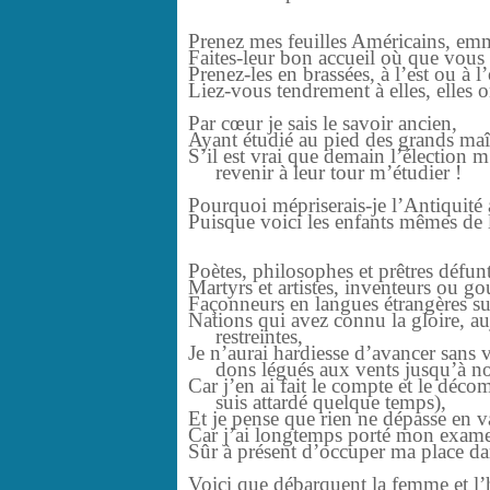
Prenez mes feuilles Américains, emm
Faites-leur bon accueil où que vous 
Prenez-les en brassées, à l’est ou à l
Liez-vous tendrement à elles, elles o
Par cœur je sais le savoir ancien,
Ayant étudié au pied des grands maî
S’il est vrai que demain l’élection m
revenir à leur tour m’étudier !
Pourquoi mépriserais-je l’Antiquité
Puisque voici les enfants mêmes de l’
Poètes, philosophes et prêtres défunt
Martyrs et artistes, inventeurs ou 
Façonneurs en langues étrangères sur
Nations qui avez connu la gloire, au
restreintes,
Je n’aurai hardiesse d’avancer sans
dons légués aux vents jusqu’à no
Car j’en ai fait le compte et le déco
suis attardé quelque temps),
Et je pense que rien ne dépasse en val
Car j’ai longtemps porté mon exame
Sûr à présent d’occuper ma place d
Voici que débarquent la femme et 