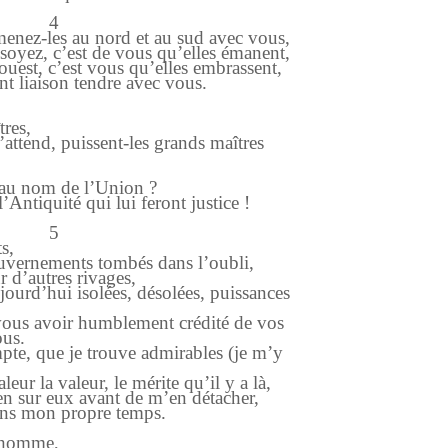
4
enez-les au nord et au sud avec vous,
soyez, c’est de vous qu’elles émanent,
’ouest, c’est vous qu’elles embrassent,
nt liaison tendre avec vous.
tres,
’attend, puissent-les grands maîtres
 au nom de l’Union ?
Antiquité qui lui feront justice !
5
s,
gouvernements tombés dans l’oubli,
 d’autres rivages,
jourd’hui isolées, désolées, puissances
 vous avoir humblement crédité de vos
us.
mpte, que je trouve admirables (je m’y
eur la valeur, le mérite qu’il y a là,
n sur eux avant de m’en détacher,
ans mon propre temps.
l’homme,