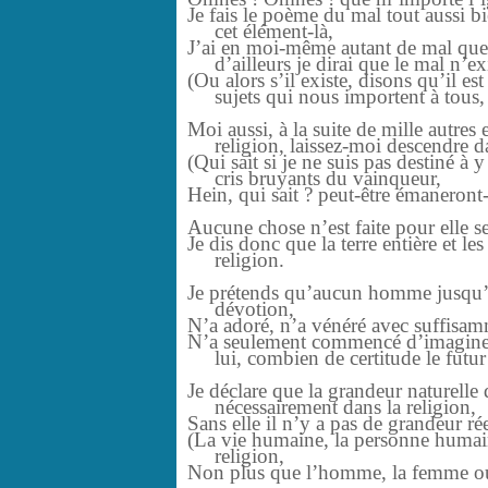
Je fais le poème du mal tout aussi bi
cet élément-là,
J’ai en moi-même autant de mal que 
d’ailleurs je dirai que le mal n’ex
(Ou alors s’il existe, disons qu’il es
sujets qui nous importent à tous, à
Moi aussi, à la suite de mille autres 
religion, laissez-moi descendre da
(Qui sait si je ne suis pas destiné à 
cris bruyants du vainqueur,
Hein, qui sait ? peut-être émaneront-
Aucune chose n’est faite pour elle s
Je dis donc que la terre entière et les
religion.
Je prétends qu’aucun homme jusqu’à
dévotion,
N’a adoré, n’a vénéré avec suffisam
N’a seulement commencé d’imaginer
lui, combien de certitude le futur 
Je déclare que la grandeur naturelle 
nécessairement dans la religion,
Sans elle il n’y a pas de grandeur ré
(La vie humaine, la personne humain
religion,
Non plus que l’homme, la femme ou