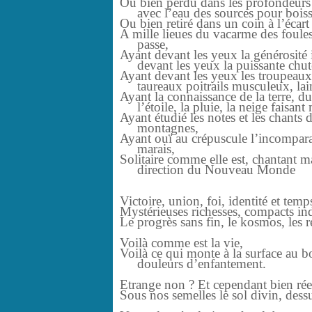
Ou bien perdu dans les profondeurs 
avec l’eau des sources pour boisso
Ou bien retiré dans un coin à l’écart
A mille lieues du vacarme des foules
passe,
Ayant devant les yeux la générosité
devant les yeux la puissante chut
Ayant devant les yeux les troupeaux 
taureaux poitrails musculeux, lain
Ayant la connaissance de la terre, d
l’étoile, la pluie, la neige faisan
Ayant étudié les notes et les chants
montagnes,
Ayant ouï au crépuscule l’incompara
marais,
Solitaire comme elle est, chantant 
direction du Nouveau Monde
Victoire, union, foi, identité et temp
Mystérieuses richesses, compacts in
Le progrès sans fin, le kosmos, les 
Voilà comme est la vie,
Voilà ce qui monte à la surface au b
douleurs d’enfantement.
Etrange non ? Et cependant bien rée
Sous nos semelles le sol divin, dessus