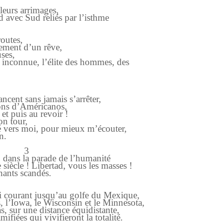
leurs arrimages,
d avec Sud reliés par l’isthme
outes,
tement d’un rêve,
ses,
i inconnue, l’élite des hommes, des
ncent sans jamais s’arrêter,
ions d’Américanos,
et puis au revoir !
on tour,
é vers moi, pour mieux m’écouter,
n.
3
 dans la parade de l’humanité
siècle ! Libertad, vous les masses !
ants scandés.
pi courant jusqu’au golfe du Mexique,
s, l’Iowa, le Wisconsin et le Minnesota,
s, sur une distance équidistante,
ifiées qui vivifieront la totalité.