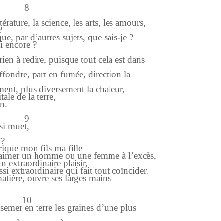
8
rature, la science, les arts, les amours,
?
ique, par d’autres sujets, que sais-je ?
i encore ?
 rien à redire, puisque tout cela est dans
fondre, part en fumée, direction la
ment, plus diversement la chaleur,
le de la terre,
on.
9
 si muet,
 ?
ique mon fils ma fille
’aimer un homme ou une femme à l’excès,
 extraordinaire plaisir,
si extraordinaire qui fait tout coïncider,
atière, ouvre ses larges mains
10
semer en terre les graines d’une plus