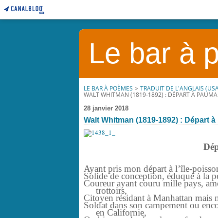
Le bar à
LE BAR À POÈMES
>
TRADUIT DE L'ANGLAIS (USA
WALT WHITMAN (1819-1892) : DÉPART À PAUM
28 janvier 2018
Walt Whitman (1819-1892) : Départ 
Dép
Ayant pris mon départ à l’île-pois
Solide de conception, éduqué à la p
Coureur ayant couru mille pays, a
trottoirs,
Citoyen résidant à Manhattan mais n
Soldat dans son campement ou encore
en Californie,