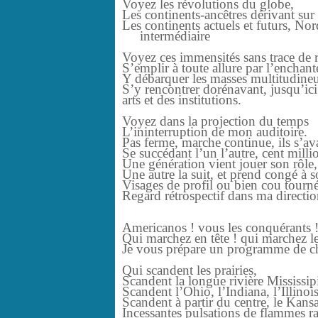
Voyez les révolutions du globe,
Les continents-ancêtres dérivant sur 
Les continents actuels et futurs, Nor
intermédiaire
Voyez ces immensités sans trace de r
S’emplir à toute allure par l’enchan
Y débarquer les masses multitudineu
S’y rencontrer dorénavant, jusqu’ic
arts et des institutions.
Voyez dans la projection du temps
L’ininterruption de mon auditoire.
Pas ferme, marche continue, ils s’ava
Se succédant l’un l’autre, cent mill
Une génération vient jouer son rôle, 
Une autre la suit, et prend congé à s
Visages de profil ou bien cou tourn
Regard rétrospectif dans ma directio
Americanos ! vous les conquérants !
Qui marchez en tête ! qui marchez le 
Je vous prépare un programme de ch
Qui scandent les prairies,
Scandent la longue rivière Mississi
Scandent l’Ohio, l’Indiana, l’Illinoi
Scandent à partir du centre, le Kansa
Incessantes pulsations de flammes ram