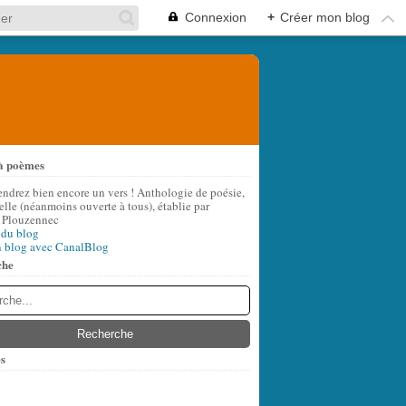
Connexion
+
Créer mon blog
à poèmes
endrez bien encore un vers ! Anthologie de poésie,
lle (néanmoins ouverte à tous), établie par
 Plouzennec
 du blog
n blog avec CanalBlog
che
s
t
(7)