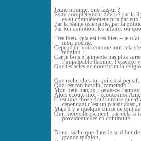
Jeune homme, que fais-tu ?
Es-tu complètement dévoré par la litté
es-tu complètement pris par eux 
Par la réalité ostensible, par la polit
Par ton ambition, les affaires ou quo
Très bien, cela est très bien – je n’ai
mon poème,
Cependant vois comme tout cela s’ef
religion !
Car le bois n’alimente pas plus sure
l’impalpable flamme, l’essence vita
Que tes actes ne nourriront la religi
Que recherches-tu, qui est si pensif,
Quel est ton besoin, camerado ?
Mon petit garçon ; serait-ce l’amour
Alors écoute-moi - écoute-moi Amér
C’est une chose douloureuse que d
cependant c’est un plaisir aussi, un
Mais il y a quelque chose de tout aus
Qui, merveilleusement, par-delà la m
providentielles en continuité.
Donc, sache que dans le seul but de 
grande religion,