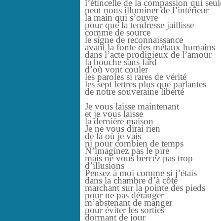
l’étincelle de la compassion qui seul
peut nous illuminer de l’intérieur
la main qui s’ouvre
pour que la tendresse jaillisse
comme de source
le signe de reconnaissance
avant la fonte des métaux humains
dans l’acte prodigieux de l’amour
la bouche sans fard
d’où vont couler
les paroles si rares de vérité
les sept lettres plus que parlantes
de notre souveraine liberté
Je vous laisse maintenant
et je vous laisse
la dernière maison
Je ne vous dirai rien
de là où je vais
ni pour combien de temps
N’imaginez pas le pire
mais ne vous bercez pas trop
d’illusions
Pensez à moi comme si j’étais
dans la chambre d’à côté
marchant sur la pointe des pieds
pour ne pas déranger
m’abstenant de manger
pour éviter les sorties
dormant de jour