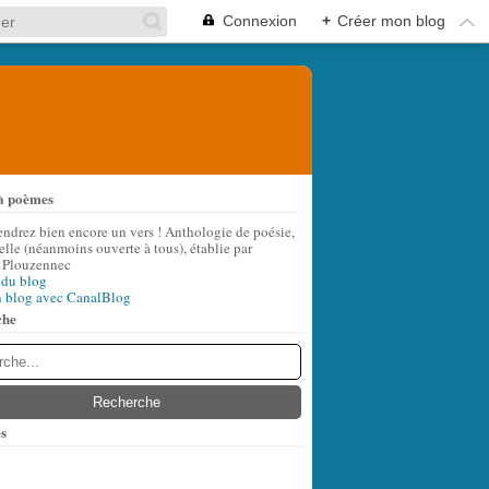
Connexion
+
Créer mon blog
à poèmes
endrez bien encore un vers ! Anthologie de poésie,
lle (néanmoins ouverte à tous), établie par
 Plouzennec
 du blog
n blog avec CanalBlog
che
s
t
(5)