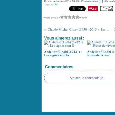
Posté par bernard22 à 10:29 -
Commentaires [
…
]
- Permalie
Tags:
Laâbi
Vous aimez ?
0 vote
Claude Michel Cluny (1930 - 2015 ) : La mémoire du sel
Vous aimerez aussi :
Abdellatif Laâbi (1942 -) :
Abdellatif Laâbi (19
Les signes sont là
Ruses de vivant
Commentaires
Ajouter un commentaire