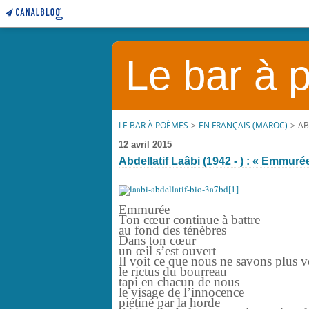
Le bar à
LE BAR À POÈMES
>
EN FRANÇAIS (MAROC)
>
AB
12 avril 2015
Abdellatif Laâbi (1942 - ) : « Emmur
Emmurée
Ton cœur continue à battre
au fond des ténèbres
Dans ton cœur
un œil s’est ouvert
Il voit ce que nous ne savons plus vo
le rictus du bourreau
tapi en chacun de nous
le visage de l’innocence
piétiné par la horde