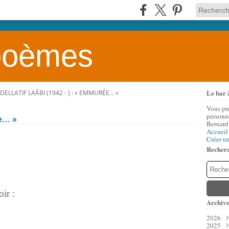
 poèmes
Le bar 
DELLATIF LAÂBI (1942 - ) : « EMMURÉE… »
Vous pr
personne
ée… »
Bernard
Accueil
Créer u
Recher
ir :
Archive
2026
2025
Aoû