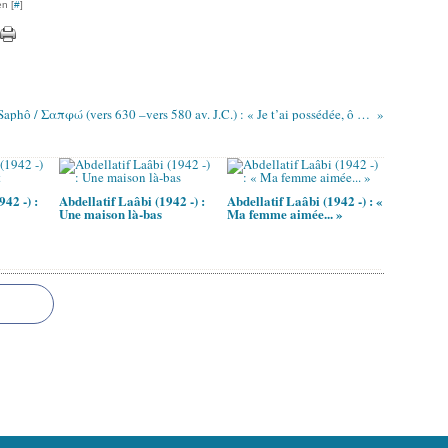
n [
#
]
Saphô / Σαπφώ (vers 630 –vers 580 av. J.C.) : « Je t’ai possédée, ô fille de Kuprôs !... »
42 -) :
Abdellatif Laâbi (1942 -) :
Abdellatif Laâbi (1942 -) : «
Une maison là-bas
Ma femme aimée... »