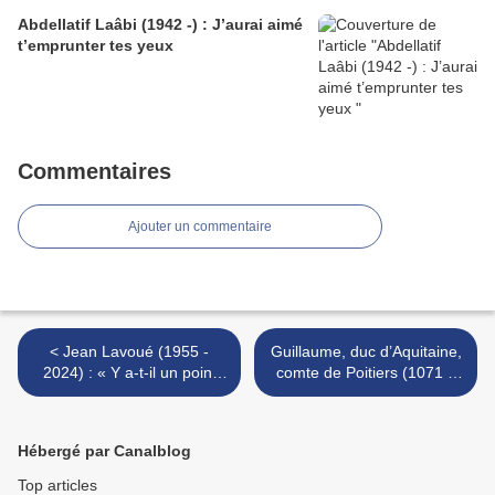
Abdellatif Laâbi (1942 -) : J’aurai aimé
t’emprunter tes yeux
Commentaires
Ajouter un commentaire
< Jean Lavoué (1955 -
Guillaume, duc d’Aquitaine,
2024) : « Y a-t-il un point
comte de Poitiers (1071 –
d’appui... »
1127) : « Je ferai une petite
chanson nouvelle... » / «
Farai chansoneta n >
Hébergé par Canalblog
Top articles