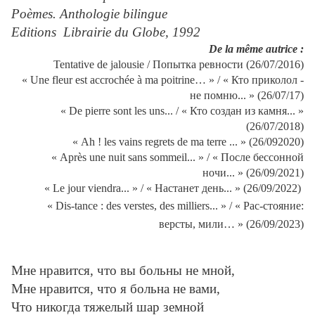
Poèmes. Anthologie bilingue
Editions Librairie du Globe, 1992
De la même autrice :
Tentative de jalousie / Попытка ревности (26/07/2016)
« Une fleur est accrochée à ma poitrine… » / « Кто приколол -
не помню... » (26/07/17)
« De pierre sont les uns... / « Кто создан из камня... »
(26/07/2018)
«
Ah ! les vains regrets de ma terre ... » (26/092020)
« Après une nuit sans sommeil... » / « После бессонной
ночи... » (26/09/2021)
« Le jour viendra... » / « Настанет день... » (26/09/2022)
« Dis-tance : des verstes, des milliers... » / « Рас-стояние:
версты, мили… » (26/09/2023)
Мне нравится, что вы больны не мной,
Мне нравится, что я больна не вами,
Что никогда тяжелый шар земной