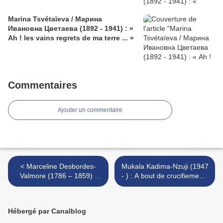
Marina Tsvétaïeva / Марина
Ивановна Цветаева (1892 - 1941) : «
Ah ! les vains regrets de ma terre ... »
Commentaires
Ajouter un commentaire
< Marceline Desbordes-
Mukala Kadima-Nzuji (1947
Valmore (1786 – 1859) :
- ) : A bout de crucifiements
Les Roses de Saadi
>
Hébergé par Canalblog