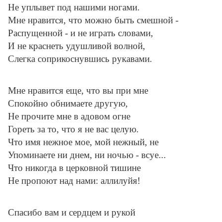
Не уплывет под нашими ногами.
Мне нравится, что можно быть смешной -
Распущенной - и не играть словами,
И не краснеть удушливой волной,
Слегка соприкоснувшись рукавами.
Мне нравится еще, что вы при мне
Спокойно обнимаете другую,
Не прочите мне в адовом огне
Гореть за то, что я не вас целую.
Что имя нежное мое, мой нежный, не
Упоминаете ни днем, ни ночью - всуе...
Что никогда в церковной тишине
Не пропоют над нами: аллилуйя!
Спасибо вам и сердцем и рукой