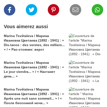
Vous aimerez aussi
Marina Tsvétaïeva / Марина
Ивановна Цветаева (1892 - 1941) : «
Dis-tance : des verstes, des milliers...
» / « Рас-стояние: верст
Marina Tsvétaïeva / Марина
Ивановна Цветаева (1892 - 1941) : «
Le jour viendra... » / « Настанет
день... »
Marina Tsvétaïeva / Марина
Ивановна Цветаева (1892 - 1941) : «
Après une nuit sans sommeil... » / «
После бессонной ночи... »