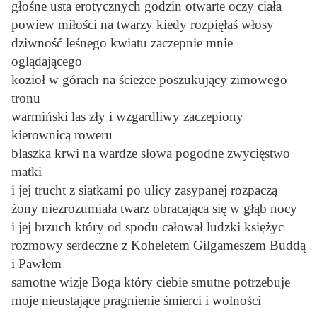
głośne usta erotycznych godzin otwarte oczy ciała
powiew miłości na twarzy kiedy rozpięłaś włosy
dziwność leśnego kwiatu zaczepnie mnie
oglądającego
kozioł w górach na ścieżce poszukujący zimowego
tronu
warmiński las zły i wzgardliwy zaczepiony
kierownicą roweru
blaszka krwi na wardze słowa pogodne zwycięstwo
matki
i jej trucht z siatkami po ulicy zasypanej rozpaczą
żony niezrozumiała twarz obracająca się w głąb nocy
i jej brzuch który od spodu całował ludzki księżyc
rozmowy serdeczne z Koheletem Gilgameszem Buddą
i Pawłem
samotne wizje Boga który ciebie smutne potrzebuje
moje nieustające pragnienie śmierci i wolności