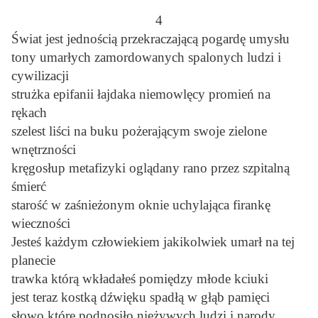
4
Świat jest jednością przekraczającą pogardę umysłu
tony umarłych zamordowanych spalonych ludzi i
cywilizacji
strużka epifanii łajdaka niemowlęcy promień na
rękach
szelest liści na buku pożerającym swoje zielone
wnętrzności
kręgosłup metafizyki oglądany rano przez szpitalną
śmierć
starość w zaśnieżonym oknie uchylająca firankę
wieczności
Jesteś każdym człowiekiem jakikolwiek umarł na tej
planecie
trawka którą wkładałeś pomiędzy młode kciuki
jest teraz kostką dźwięku spadłą w głąb pamięci
słowo które podnosiło nieżywych ludzi i narody