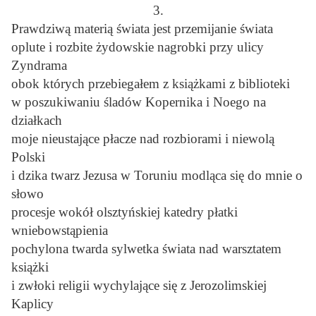
3.
Prawdziwą materią świata jest przemijanie świata
oplute i rozbite żydowskie nagrobki przy ulicy
Zyndrama
obok których przebiegałem z książkami z biblioteki
w poszukiwaniu śladów Kopernika i Noego na
działkach
moje nieustające płacze nad rozbiorami i niewolą
Polski
i dzika twarz Jezusa w Toruniu modląca się do mnie o
słowo
procesje wokół olsztyńskiej katedry płatki
wniebowstąpienia
pochylona twarda sylwetka świata nad warsztatem
książki
i zwłoki religii wychylające się z Jerozolimskiej
Kaplicy