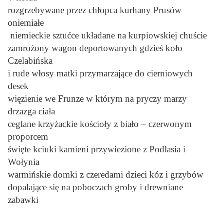
rozgrzebywane przez chłopca kurhany Prusów
oniemiałe
niemieckie sztućce układane na kurpiowskiej chuście
zamrożony wagon deportowanych gdzieś koło
Czelabińska
i rude włosy matki przymarzające do cierniowych
desek
więzienie we Frunze w którym na pryczy marzy
drzazga ciała
ceglane krzyżackie kościoły z biało – czerwonym
proporcem
święte kciuki kamieni przywiezione z Podlasia i
Wołynia
warmińskie domki z czeredami dzieci kóz i grzybów
dopalające się na poboczach groby i drewniane
zabawki