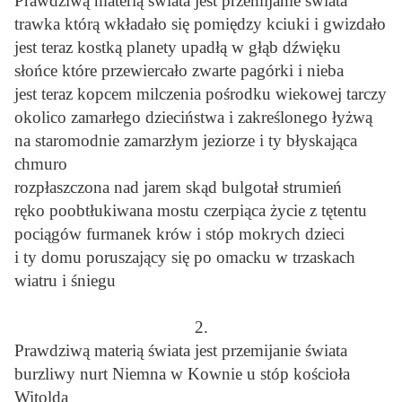
Prawdziwą materią świata jest przemijanie świata
trawka którą wkładało się pomiędzy kciuki i gwizdało
jest teraz kostką planety upadłą w głąb dźwięku
słońce które przewiercało zwarte pagórki i nieba
jest teraz kopcem milczenia pośrodku wiekowej tarczy
okolico zamarłego dzieciństwa i zakreślonego łyżwą
na staromodnie zamarzłym jeziorze i ty błyskająca
chmuro
rozpłaszczona nad jarem skąd bulgotał strumień
ręko poobtłukiwana mostu czerpiąca życie z tętentu
pociągów furmanek krów i stóp mokrych dzieci
i ty domu poruszający się po omacku w trzaskach
wiatru i śniegu
2.
Prawdziwą materią świata jest przemijanie świata
burzliwy nurt Niemna w Kownie u stóp kościoła
Witolda