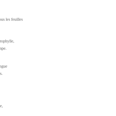
us les feuilles
rophylle,
ampe.
angue
s.
e,