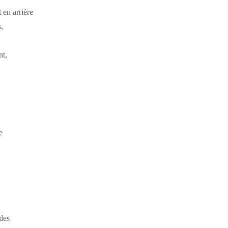
 en arrière
,
nt,
e
ules