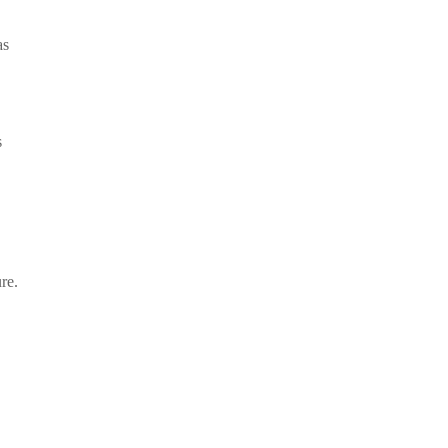
as
s
re.