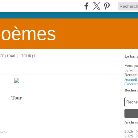
 poèmes
Le bar 
 (1946 -) : TOUR (1)
Vous pr
personne
Bernard
Accueil
Créer u
Recher
Tour
Archive
2026
oses
2025
Aoû