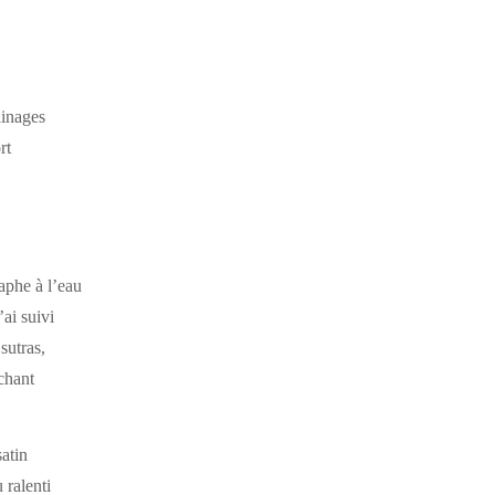
ainages
rt
raphe à l’eau
ai suivi
sutras,
chant
atin
 ralenti