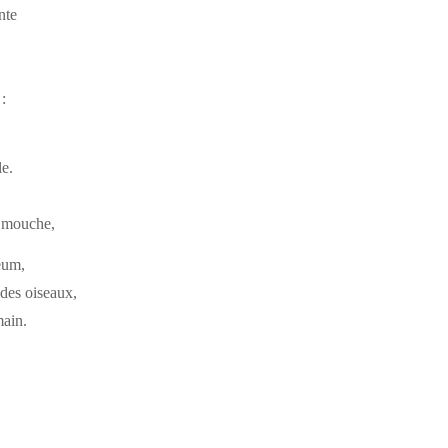
nte
:
le.
 mouche,
éum,
 des oiseaux,
main.