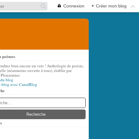
Connexion
+
Créer mon blog
à poèmes
endrez bien encore un vers ! Anthologie de poésie,
lle (néanmoins ouverte à tous), établie par
 Plouzennec
 du blog
n blog avec CanalBlog
che
s
t
(7)