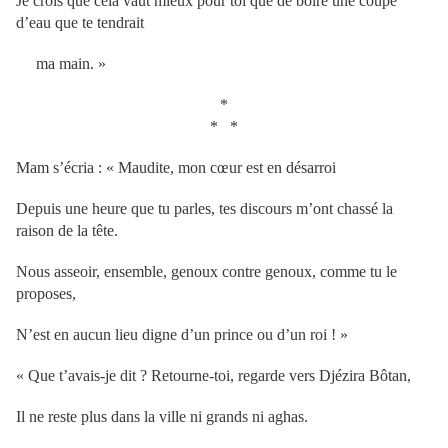
Je crois que cela vaut mieux pour toi que de boire une coupe
d’eau que te tendrait
ma main. »
*
* *
Mam s’écria : « Maudite, mon cœur est en désarroi
Depuis une heure que tu parles, tes discours m’ont chassé la
raison de la tête.
Nous asseoir, ensemble, genoux contre genoux, comme tu le
proposes,
N’est en aucun lieu digne d’un prince ou d’un roi ! »
« Que t’avais-je dit ? Retourne-toi, regarde vers Djézira Bôtan,
Il ne reste plus dans la ville ni grands ni aghas.