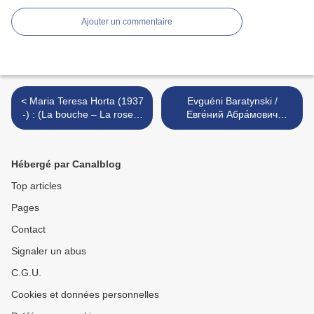
Ajouter un commentaire
< Maria Teresa Horta (1937
Evguéni Baratynski /
-) : (La bouche – La rose) /
Евге́ний Абра́мович
(La Boca- A rosa)
Бараты́нский (1800 - 1844)
: Epître au baron Delvig >
Hébergé par Canalblog
Top articles
Pages
Contact
Signaler un abus
C.G.U.
Cookies et données personnelles