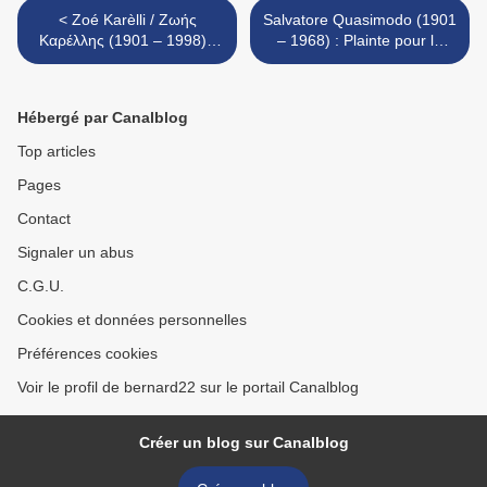
< Zoé Karèlli / Ζωής
Salvatore Quasimodo (1901
Καρέλλης (1901 – 1998) :
– 1968) : Plainte pour le
Le murmure d’Eurydice /
Sud / Lamento per il Sud >
Ευρυδίκης ψίθυρος
Hébergé par Canalblog
Top articles
Pages
Contact
Signaler un abus
C.G.U.
Cookies et données personnelles
Préférences cookies
Voir le profil de bernard22 sur le portail Canalblog
Créer un blog sur Canalblog