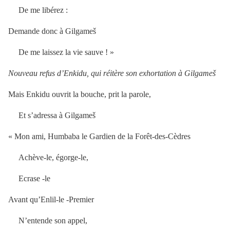
De me libérez :
Demande donc à Gilgameš
De me laissez la vie sauve ! »
Nouveau refus d’Enkidu, qui réitère son exhortation à Gilgameš
Mais Enkidu ouvrit la bouche, prit la parole,
Et s’adressa à Gilgameš
« Mon ami, Humbaba le Gardien de la Forêt-des-Cèdres
Achève-le, égorge-le,
Ecrase -le
Avant qu’Enlil-le -Premier
N’entende son appel,