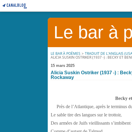
Le bar à
LE BAR À POÈMES
>
TRADUIT DE L'ANGLAIS (USA
ALICIA SUSKIN OSTRIKER (1937 -) : BECKY ET 
15 mars 2025
Alicia Suskin Ostriker (1937 -) : Be
Rockaway
Becky e
Près de l’Atlantique, après le terminus d
Le sable tire des langues sur le trottoir,
Des armées de Juifs vieillissants s’imbibent 
Comme d’autant de Talmud,