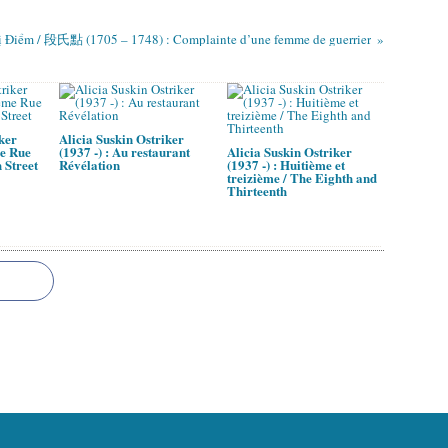
 Điểm / 段氏點 (1705 – 1748) : Complainte d’une femme de guerrier
ker
Alicia Suskin Ostriker
me Rue
(1937 -) : Au restaurant
Alicia Suskin Ostriker
 Street
Révélation
(1937 -) : Huitième et
treizième / The Eighth and
Thirteenth