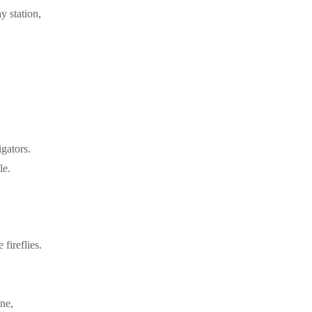
y station,
igators.
le.
fireflies.
ene,