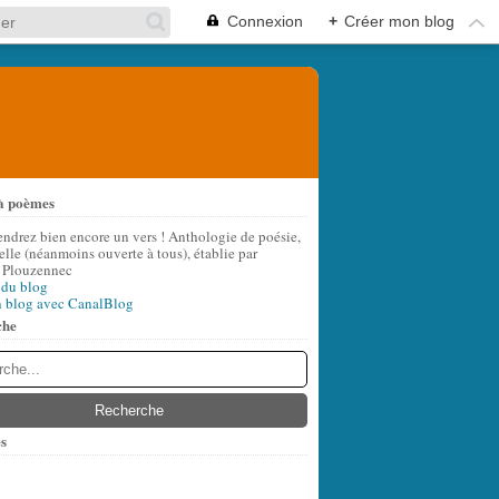
Connexion
+
Créer mon blog
à poèmes
endrez bien encore un vers ! Anthologie de poésie,
lle (néanmoins ouverte à tous), établie par
 Plouzennec
 du blog
n blog avec CanalBlog
che
s
t
(6)