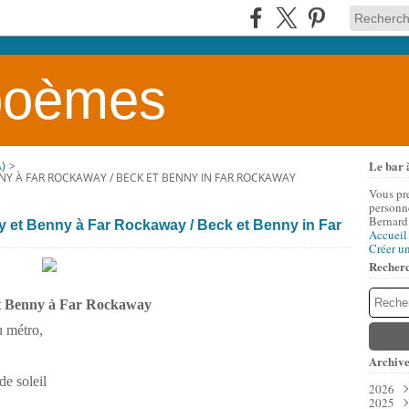
 poèmes
Le bar 
)
>
BENNY À FAR ROCKAWAY / BECK ET BENNY IN FAR ROCKAWAY
Vous pr
personne
Bernard
cky et Benny à Far Rockaway / Beck et Benny in Far
Accueil
Créer u
Recher
t Benny à Far Rockaway
u métro,
Archive
de soleil
2026
2025
Aoû