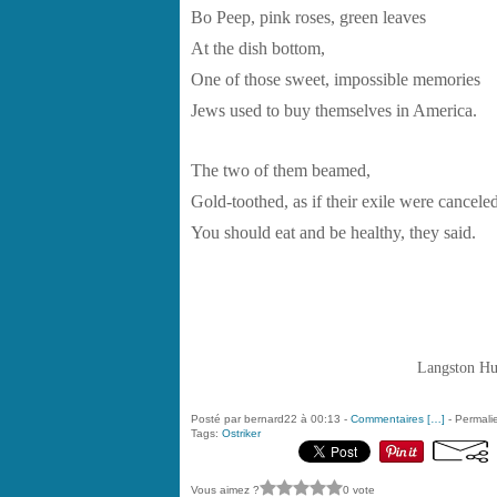
Bo Peep, pink roses, green leaves
At the dish bottom,
One of those sweet, impossible memories
Jews used to buy themselves in America.
The two of them beamed,
Gold-toothed, as if their exile were canceled
You should eat and be healthy, they said.
Langston Hug
Posté par bernard22 à 00:13 -
Commentaires [
…
]
- Permalie
Tags:
Ostriker
Vous aimez ?
0 vote