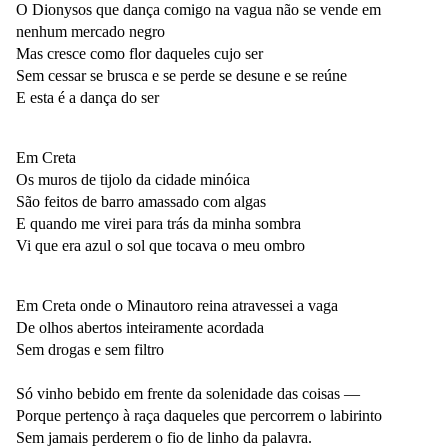
O
Dionysos
que dança comigo na vagua não se vende em
nenhum mercado negro
Mas cresce como flor daqueles cujo ser
Sem cessar se brusca e se perde se desune e se reúne
E esta é a dança do ser
Em Creta
Os muros de tijolo da cidade minóica
São feitos de barro amassado com algas
E quando me virei para trás da minha sombra
Vi que era azul o sol que tocava o meu ombro
Em Creta onde o Minautoro reina atravessei a vaga
De olhos abertos inteiramente acordada
Sem drogas e sem filtro
Só vinho bebido em frente da solenidade das coisas ―
Porque pertenço à raça daqueles que percorrem o labirinto
Sem jamais perderem o fio de linho da palavra.