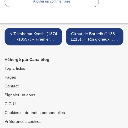
Ajouter un commentaire
< Takahama Kyoshi (1874
Giraut de Bornelh (1138 –
-1959) : « Premier
1215) : « Roi glorieux... » /
printemps... »
« Reis glorios.. »
(31/10/2024) >
Hébergé par Canalblog
Top articles
Pages
Contact
Signaler un abus
C.G.U.
Cookies et données personnelles
Préférences cookies