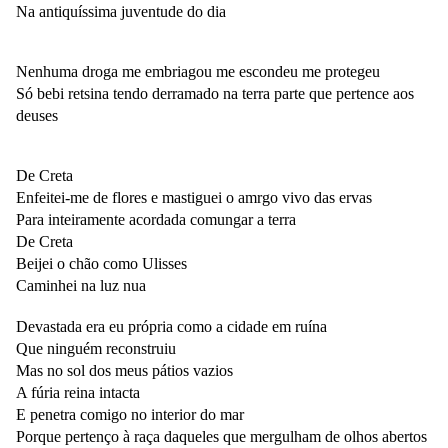
Na antiquíssima juventude do dia
Nenhuma droga me embriagou me escondeu me protegeu
Só bebi retsina tendo derramado na terra parte que pertence aos
deuses
De Creta
Enfeitei-me de flores e mastiguei o amrgo vivo das ervas
Para inteiramente acordada comungar a terra
De Creta
Beijei o chão como Ulisses
Caminhei na luz nua
Devastada
era
eu própria como a cidade em ruína
Que ninguém reconstruiu
Mas no sol dos meus pátios vazios
A fúria reina intacta
E penetra comigo no interior do mar
Porque pertenço à raça daqueles que mergulham de olhos abertos