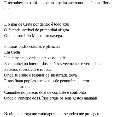
E reconhecem o abismo pedra a pedra anémona a anémona
flor
a
flor
E o mar de Creta por dentro é todo azul
O ferenda incrível de primordial alegria
Onde o sombrio Minotauro navega
Pinturas ondas colunas e planícies
Em Creta
Inteiramente acordada atravessei o dia
E caminhei no interior dos palácios veementes e vermelhos
Palácios sucessivos e roucos
Onde se ergue o respirar de sussurrada treva
E nos fitam pupilas semi-azuis de penumbra e terror
Imanente ao
dia
―
Caminhei no palácio dual de combate e confronto
Onde o Príncipe dos Lírios ergue os seus gestos matinais
Nenhuma droga me embriagou me escondeu me protegeu