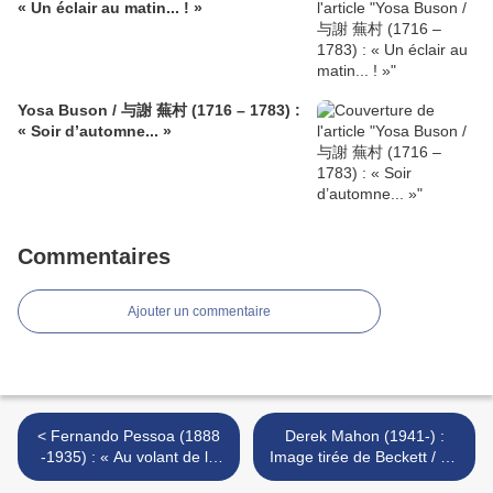
« Un éclair au matin... ! »
Yosa Buson / 与謝 蕪村 (1716 – 1783) :
« Soir d’automne... »
Commentaires
Ajouter un commentaire
< Fernando Pessoa (1888
Derek Mahon (1941-) :
-1935) : « Au volant de la
Image tirée de Beckett / An
Chevrolet... » / « Ao volante
image from Beckett >