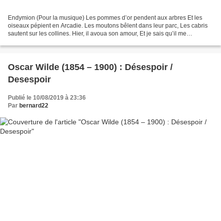
Endymion (Pour la musique) Les pommes d’or pendent aux arbres Et les
oiseaux pépient en Arcadie. Les moutons bêlent dans leur parc, Les cabris
sautent sur les collines. Hier, il avoua son amour, Et je sais qu’il me
reviendra. Ô lune qui se lève ! Ô Séléné...
Oscar Wilde (1854 – 1900) : Désespoir /
Desespoir
Publié le 10/08/2019 à 23:36
Par
bernard22