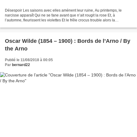
Désespoir Les saisons avec elles amènent leur ruine, Au printemps, le
narcisse apparaît Qui ne se fane avant que n’ait rougit la rose Et, à
l’automne, fleurissent les violettes Et le frêle crocus trouble alors la
blancheur de la neige ; Puis, les arbres...
Oscar Wilde (1854 – 1900) : Bords de l’Arno / By
the Arno
Publié le 11/08/2018 à 00:05
Par
bernard22