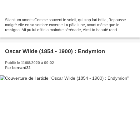
Silentium amoris Comme souvent le soleil, qui trop fort brille, Repousse
malgré elle en sa sombre caverne La pâle lune, avant même que le
rossignol Ait pu lui offrir la moindre sérénade, Ainsi ta beauté rend
maladroites mes lèvres Et mes chants les plus...
Oscar Wilde (1854 - 1900) : Endymion
Publié le 11/08/2020 à 00:02
Par
bernard22