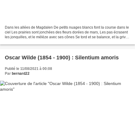
Dans les allées de Magdalen De petits nuages blancs font la course dans le
ciel Les prairies sont jonchées des fleurs dorées de mars, Les pas écrasent
les jonquilles, et le mélèze avec ses cônes Se tord et se balance, et la grive
se hâte. Un délicat parfum...
Oscar Wilde (1854 - 1900) : Silentium amoris
Publié le 11/08/2021 à 00:08
Par
bernard22