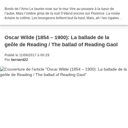
Bords de l’Arno Le laurier-rose sur le mur Vire au pourpre à la lueur de
l’aube, Mais l’ombre grise de la nuit S’étend encore sur Florence. La rosée
éclaire la colline, Les bourgeons brillent tout là-haut, Mais, ah ! les cigales
ont fui Et leur chant...
Oscar Wilde (1854 – 1900): La ballade de la
geôle de Reading / The ballad of Reading Gaol
Publié le 11/08/2017 à 00:29
Par
bernard22