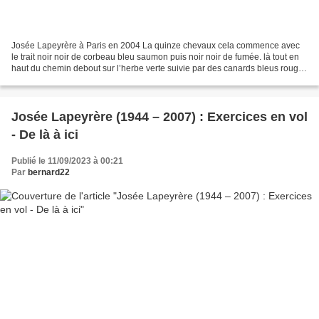
Josée Lapeyrère à Paris en 2004 La quinze chevaux cela commence avec
le trait noir noir de corbeau bleu saumon puis noir noir de fumée. là tout en
haut du chemin debout sur l’herbe verte suivie par des canards bleus rouges
la femme en robe noire regarde...
Josée Lapeyrère (1944 – 2007) : Exercices en vol
- De là à ici
Publié le 11/09/2023 à 00:21
Par
bernard22