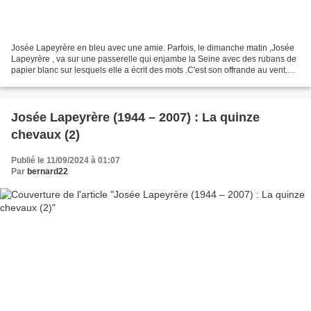
Josée Lapeyrère en bleu avec une amie. Parfois, le dimanche matin ,Josée
Lapeyrère , va sur une passerelle qui enjambe la Seine avec des rubans de
papier blanc sur lesquels elle a écrit des mots .C'est son offrande au vent.
Elle les nomme ses "in-votos"...
Josée Lapeyrère (1944 – 2007) : La quinze
chevaux (2)
Publié le 11/09/2024 à 01:07
Par
bernard22