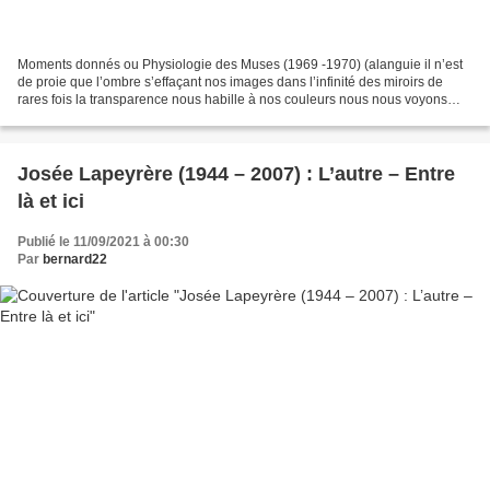
Moments donnés ou Physiologie des Muses (1969 -1970) (alanguie il n’est
de proie que l’ombre s’effaçant nos images dans l’infinité des miroirs de
rares fois la transparence nous habille à nos couleurs nous nous voyons
entre deux bleus hivers ) à Juan-Pablo...
Josée Lapeyrère (1944 – 2007) : L’autre – Entre
là et ici
Publié le 11/09/2021 à 00:30
Par
bernard22