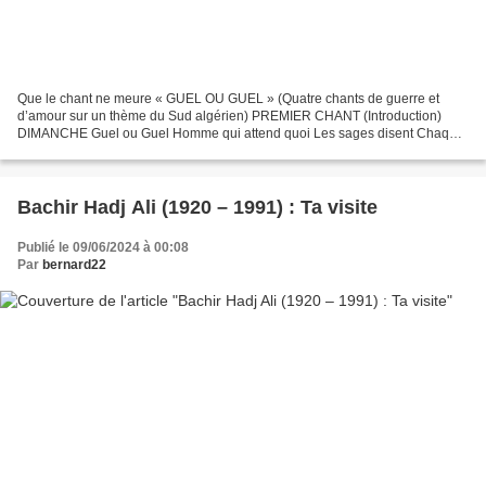
Que le chant ne meure « GUEL OU GUEL » (Quatre chants de guerre et
d’amour sur un thème du Sud algérien) PREMIER CHANT (Introduction)
DIMANCHE Guel ou Guel Homme qui attend quoi Les sages disent Chaque
vie porte sa fin Chaque fin donne la vie LUNDI Où...
Bachir Hadj Ali (1920 – 1991) : Ta visite
Publié le 09/06/2024 à 00:08
Par
bernard22