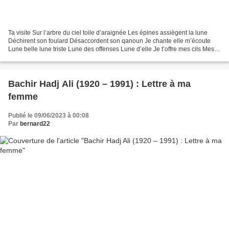
Ta visite Sur l’arbre du ciel toile d’araignée Les épines assiègent la lune
Déchirent son foulard Désaccordent son qanoun Je chante elle m’écoute
Lune belle lune triste Lune des offenses Lune d’elle Je t’offre mes cils Mes
cheveux gris La grille du clin...
Bachir Hadj Ali (1920 – 1991) : Lettre à ma
femme
Publié le 09/06/2023 à 00:08
Par
bernard22