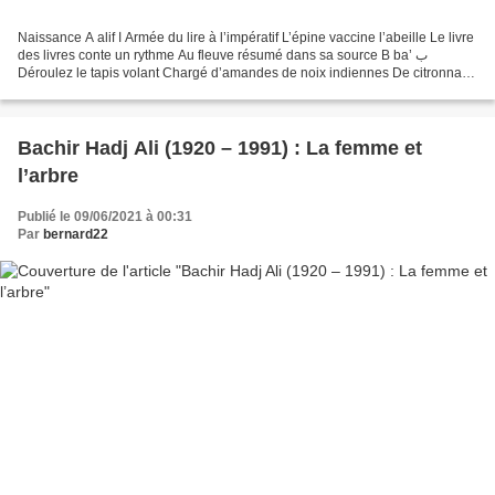
Naissance A alif ا Armée du lire à l’impératif L’épine vaccine l’abeille Le livre
des livres conte un rythme Au fleuve résumé dans sa source B ba’ ب
Déroulez le tapis volant Chargé d’amandes de noix indiennes De citronnade
de garçons de filles Et voguez...
Bachir Hadj Ali (1920 – 1991) : La femme et
l’arbre
Publié le 09/06/2021 à 00:31
Par
bernard22