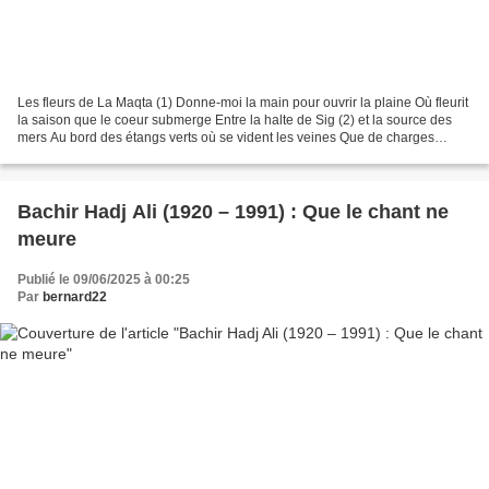
Les fleurs de La Maqta (1) Donne-moi la main pour ouvrir la plaine Où fleurit
la saison que le coeur submerge Entre la halte de Sig (2) et la source des
mers Au bord des étangs verts où se vident les veines Que de charges
blanches que de mêlées furieuses...
Bachir Hadj Ali (1920 – 1991) : Que le chant ne
meure
Publié le 09/06/2025 à 00:25
Par
bernard22