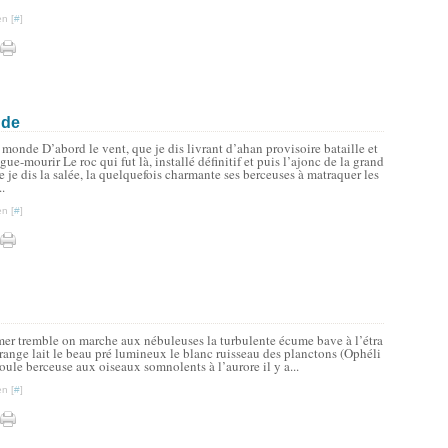
n [
#
]
nde
monde D’abord le vent, que je dis livrant d’ahan provisoire bataille et
lgue-mourir Le roc qui fut là, installé définitif et puis l’ajonc de la grand
e je dis la salée, la quelquefois charmante ses berceuses à matraquer les
..
n [
#
]
mer tremble on marche aux nébuleuses la turbulente écume bave à l’étra
trange lait le beau pré lumineux le blanc ruisseau des planctons (Ophéli
houle berceuse aux oiseaux somnolents à l’aurore il y a...
n [
#
]