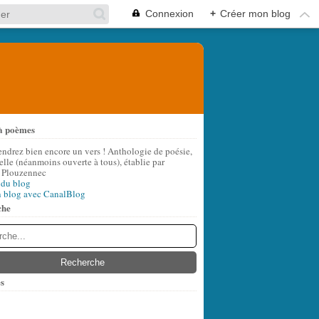
Connexion
+
Créer mon blog
à poèmes
endrez bien encore un vers ! Anthologie de poésie,
lle (néanmoins ouverte à tous), établie par
 Plouzennec
 du blog
n blog avec CanalBlog
che
s
t
(7)