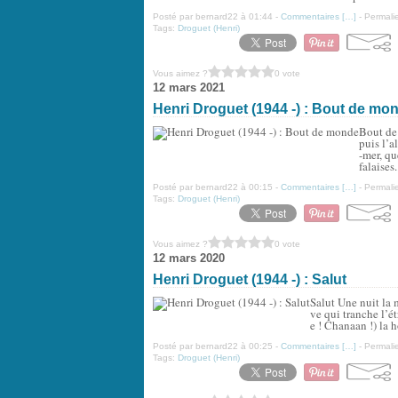
Posté par bernard22 à 01:44 -
Commentaires [
…
]
- Permalie
Tags:
Droguet (Henri)
Vous aimez ?
0 vote
12 mars 2021
Henri Droguet (1944 -) : Bout de mo
Bout de 
puis l’a
-mer, qu
falaises.
Posté par bernard22 à 00:15 -
Commentaires [
…
]
- Permalie
Tags:
Droguet (Henri)
Vous aimez ?
0 vote
12 mars 2020
Henri Droguet (1944 -) : Salut
Salut Une nuit la 
ve qui tranche l’é
e ! Chanaan !) la 
Posté par bernard22 à 00:25 -
Commentaires [
…
]
- Permalie
Tags:
Droguet (Henri)