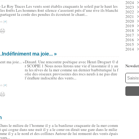
2024
Juil
Déc
e Le Roy Traces Les vents sont établis craquants le soleil par le haut les
2023
Juin
Nov
Déc
 les forêts Les hommes font silence s’assoient près d’une rive ils blanchi
2022
Mai
Oct
Nov
Déc
 partagent la corde des pendus ils écoutent le chant...
2021
Avri
Sep
Oct
Nov
Déc
2020
Mar
Aoû
Sep
Oct
Nov
Déc
n [
#
]
2019
Févr
Juil
Aoû
Sep
Oct
Nov
Déc
2018
Janv
Juin
Juil
Aoû
Sep
Oct
Nov
Déc
2017
Mai
Juin
Juil
Aoû
Sep
Oct
Nov
Déc
2016
Avri
Mai
Juin
Juil
Aoû
Sep
Oct
Nov
Déc
2015
Mar
Avri
Mai
Juin
Juil
Aoû
Sep
Oct
Nov
Déc
2014
Févr
Mar
Avri
Mai
Juin
Juil
Aoû
Sep
Oct
Nov
Déc
Janv
Févr
Mar
Avri
Mai
Juin
Juil
Aoû
Sep
Oct
Nov
Déc
..Indéfiniment ma joie... »
Janv
Févr
Mar
Avri
Mai
Juin
Juil
Aoû
Sep
Oct
Nov
Dinard. Une rencontre poétique avec Henri Droguet © d
Janv
Févr
Mar
Avri
Mai
Juin
Juil
Aoû
Sep
Oct
Newslet
r SCOPIE 1 Nous nous ferons une vie d’insomnie il y au
Janv
Févr
Mar
Avri
Mai
Juin
Juil
Aoû
Sep
ra les rêves de la mer comme un dernier barbiturique la f
Janv
Févr
Mar
Avri
Mai
Juin
Juil
Aoû
olie des oiseaux provisoires des rocs neufs à ne pas dire
Janv
Févr
Mar
Avri
Mai
Juin
Juil
l’éraflure indiscrète des vents...
Janv
Févr
Mar
Avri
Mai
Juin
n [
#
]
Janv
Févr
Mar
Avri
Mai
Janv
Févr
Mar
Mar
Janv
Févr
Janv
Janv
n
ns le milieu de l’homme il y a la banlieue craquante de la mer comm
t qui cogne dans une nuit il y a le cœur on dirait une gare dans le milie
mme il y a le nord et des collines Autour de lui remuent des vents épais
vers...