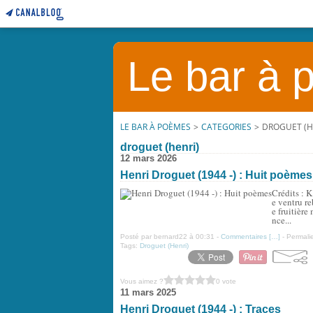
Le bar à
LE BAR À POÈMES
>
CATEGORIES
>
DROGUET (H
droguet (henri)
12 mars 2026
Henri Droguet (1944 -) : Huit poèmes
Crédits : 
e ventru re
e fruitière
nce...
Posté par bernard22 à 00:31 -
Commentaires [
…
]
- Permalie
Tags:
Droguet (Henri)
Vous aimez ?
0 vote
11 mars 2025
Henri Droguet (1944 -) : Traces