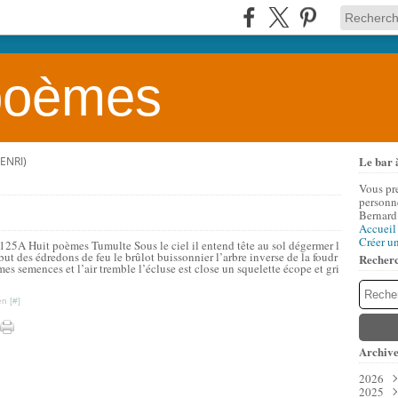
 poèmes
Le bar 
ENRI)
Vous pr
personne
Bernard
Accueil
Créer u
K125A Huit poèmes Tumulte Sous le ciel il entend tête au sol dégermer l
but des édredons de feu le brûlot buissonnier l’arbre inverse de la foudr
Recher
 mes semences et l’air tremble l’écluse est close un squelette écope et gri
n [
#
]
Archive
2026
2025
Aoû