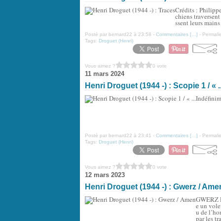
Crédits : Philipp
chiens traversent
ssent leurs mains
Posté par bernard22 à 23:58 -
Commentaires [
…
]
- Permalie
Tags:
Droguet (Henri)
Vous aimez ?
0 vote
11 mars 2024
Henri Droguet (1944 -) : Scopie 1 / « .
Posté par bernard22 à 23:41 -
Commentaires [
…
]
- Permalie
Tags:
Droguet (Henri)
Vous aimez ?
0 vote
12 mars 2023
Henri Droguet (1944 -) : Gwerz / Ame
GWERZ Da
e un vole
u de l’ho
par les tra