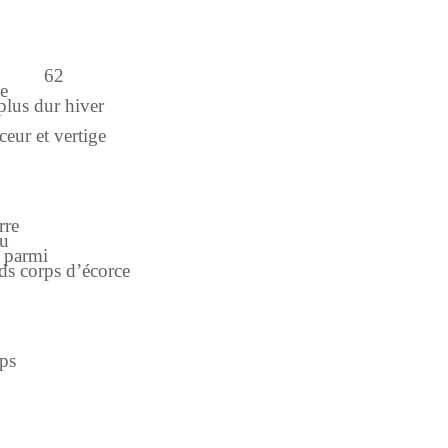
62
se
dur hiver
rtige
rre
u
e parmi
s d’écorce
ps