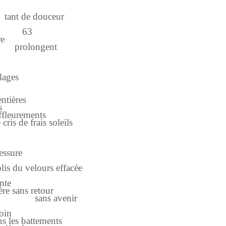
uceur
63
re
ent
es
ères
s
eurements
rais soleils
ssure
ours effacée
ante
s retour
enir
loin
es battements