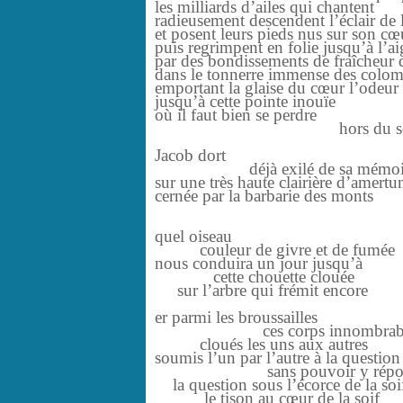
les milliards d’ailes qui chantent
radieusement descendent l’éclair d
et posent leurs pieds nus sur son cœ
puis regrimpent en folie jusqu’à l’
par des bondissements de fraîcheur 
dans le tonnerre immense des colo
emportant la glaise du cœur l’odeur 
jusqu’à cette pointe inouïe
où il faut bien se perdre
hors du sole
Jacob dort
déjà exilé de sa mémoi
sur une très haute clairière d’amert
cernée par la barbarie des monts
quel oiseau
couleur de givre et de fumée
nous conduira un jour jusqu’à
cette chouette clouée
sur l’arbre qui frémit encore
er parmi les broussailles
ces corps innombrabl
cloués les uns aux autres
soumis l’un par l’autre à la question
sans pouvoir y répon
la question sous l’écorce de la soi
le tison au cœur de la soif