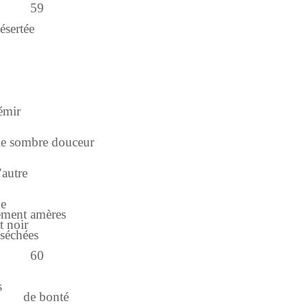
59
rtée
émir
n
bre douceur
s
tre
ge
ement amères
t noir
sséchées
60
s
nté