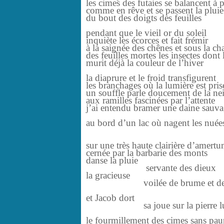
les cimes des futaies se balancent à 
comme en rêve et se passent la pluie
du bout des doigts des feuilles
pendant que le vieil or du soleil
inquiète les écorces et fait frémir
à la saignée des chênes et sous la cha
des feuilles mortes les insectes dont 
murit déjà la couleur de l’hiver
la diaprure et le froid transfigurent
les branchages où la lumière est pris
un souffle parle doucement de la ne
aux ramilles fascinées par l’attente
j’ai entendu bramer une daine sauv
au bord d’un lac où nagent les nué
sur une très haute clairière d’amert
cernée par la barbarie des monts
danse la pluie
servante des dieux
la gracieuse
voilée de brume et de r
et Jacob dort
sa joue sur la pierre lui
le fourmillement des cimes sans pau