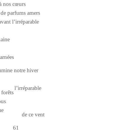
cœurs
s amers
parable
aine
harnées
e hiver
rable
forêts
ous
me
vent
61