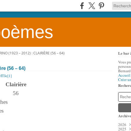
 poèmes
Le bar 
NO (1923 – 2012) : CLAIRIÈRE (56 – 64)
Vous pr
personne
re (56 – 64)
Bernard
Accueil
Créer u
Clairière
Recher
56
ches
es
Archive
2026
2025
Aoû