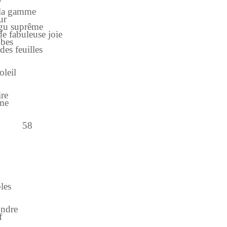
e la gamme
ur
aigu suprême
de fabuleuse joie
mbes
des feuilles
il
re
ume
58
es
dre
f