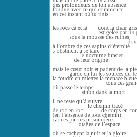
mais qui te parle à toi aussi
des profondeurs de ton absence
fondue avec ce qui commence
en cet instant où tu finis
les rocs çà et là dont la chair gri
est gelée par un plus 
sous la mousse des ruines
douceur et ve
à l’ombre de ces sapins d’éternité
s’obstinent à se taire
le nocturne brasier
de leur origine
mais le cœur noir et patient de la pie
garde en lui les sources du fe
la foudre en miettes la menace bleu
tous ces grands corp
où passe le temps
sinon dans la mort
il ne reste qu’à suivre
le chemin tracé
de roc en roc de corps en cor
(en l’absence de tout chemin)
car ces pierres prisonnières
otages de l’espace
où se cachent la nuit et la gloire