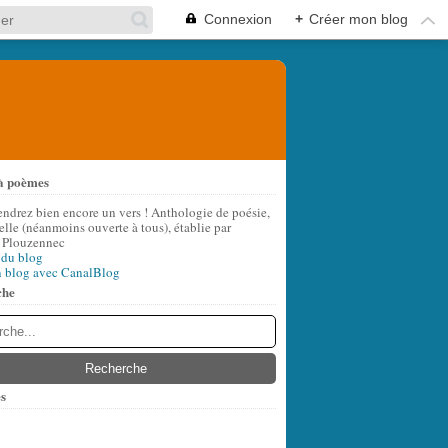
Connexion
+
Créer mon blog
à poèmes
endrez bien encore un vers ! Anthologie de poésie,
lle (néanmoins ouverte à tous), établie par
 Plouzennec
 du blog
n blog avec CanalBlog
che
s
t
(6)