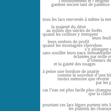
l’effondrement et l’énigme
gardent encore tant de patience
tant de do
tous les lacs renversés à même la ter
prolong
la majesté du désir
au milieu des siècles de forêts
quand les collines y trempent
leurs feuillag
leurs ombres de profil
quand les montagnes chevelues
s’y plongent enti
sans souiller leurs eaux immatérielle
éclairées par mille effl
d’oiseaux de cris de f
et la gaieté des nuages
à peine une bordure de prairie
comme le souvenir d’une ble
moins mémoire que rêverie
par les plis du vel
car l’eau est plus facile plus change
que la clairière san
sans av
pourtant ces lacs légers portent très 
les plaintes les chansons l