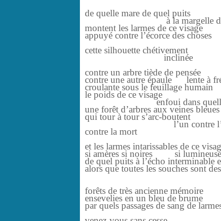
de quelle mare de quel puits
à la margelle dése
montent les larmes de ce visage
appuyé contre l’écorce des choses
cette silhouette chétivement
inclinée
contre un arbre tiède de pensée
contre une autre épaule lente à fr
croulante sous le feuillage humai
le poids de ce visage
enfoui dans quelle som
une forêt d’arbres aux veines bleue
qui tour à tour s’arc-boutent
l’un contre l’au
contre la mort
et les larmes intarissables de ce visa
si amères si noires si lumineus
de quel puits à l’écho interminable e
alors que toutes les souches sont de
forêts de très ancienne mémoire
ensevelies en un bleu de brume
par quels passages de sang de larme
de bo
venez-vous sans cesse