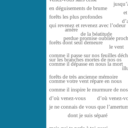
jusqu’à nos 
en déguisements de brume
et de parfum
forêts les plus profondes
d’avant l’irré
qui revenez et revenez avec l’odeur
amère
de la béatitude
perdue promise oubliée proch
forêts dont seul demeure
le vent
comme il passe sur nos feuilles déc
sur les branches mortes de nos os
comme il dépasse en nous la mort
illumine notr
forêts de très ancienne mémoire
comme votre vent répare en nous
l’irrépa
comme il inspire le murmure de nos 
d’où venez-vous d’où venez-v
je ne connais de vous que l’amertu
de ce 
dont je suis séparé