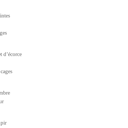
intes
ges
 d’écorce
ges
mbre
ur
ir