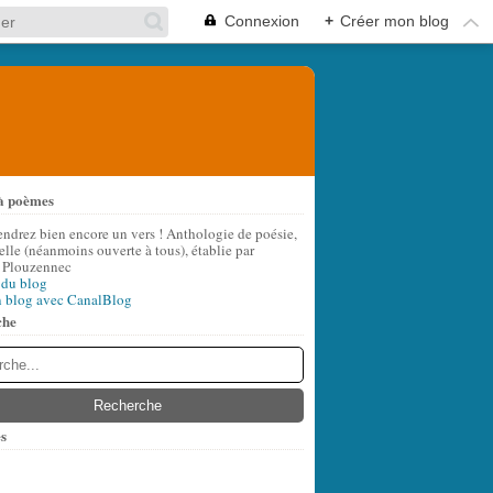
Connexion
+
Créer mon blog
à poèmes
endrez bien encore un vers ! Anthologie de poésie,
lle (néanmoins ouverte à tous), établie par
 Plouzennec
 du blog
n blog avec CanalBlog
che
s
t
(6)