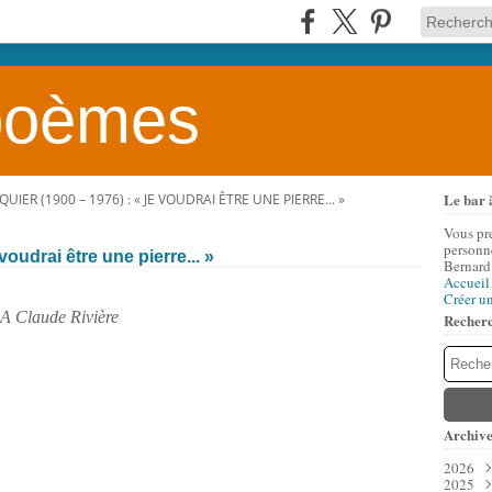
 poèmes
Le bar 
UIER (1900 – 1976) : « JE VOUDRAI ÊTRE UNE PIERRE... »
Vous pr
personne
oudrai être une pierre... »
Bernard
Accueil
Créer u
A Claude Rivière
Recher
Archive
2026
2025
Aoû