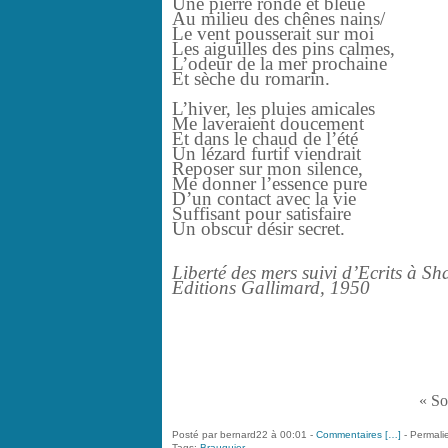
Une pierre ronde et bleue
Au milieu des chênes nains/
Le vent pousserait sur moi
Les aiguilles des pins calmes,
L’odeur de la mer prochaine
Et sèche du romarin.
L’hiver, les pluies amicales
Me laveraient doucement
Et dans le chaud de l’été
Un lézard furtif viendrait
Reposer sur mon silence,
Me donner l’essence pure
D’un contact avec la vie
Suffisant pour satisfaire
Un obscur désir secret.
Liberté des mers suivi d’Ecrits à S
Editions Gallimard, 1950
« So
Posté par bernard22 à 00:01 -
Commentaires [
…
]
- Permalie
Tags:
Brauquier