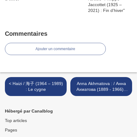
Commentaires
Ajouter un commentaire
< Haizi / 海子 (1964 – 1989)
Anna Akhmatova : / Анна
: Le cygne
Ахматова (1889 - 1966) :
Tout au bord de la mer / У
самого моря >
Hébergé par Canalblog
Top articles
Pages