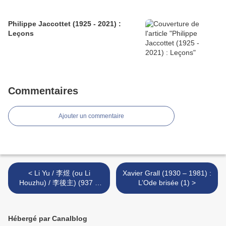
Philippe Jaccottet (1925 - 2021) :
Leçons
Commentaires
Ajouter un commentaire
< Li Yu / 李煜 (ou Li
Xavier Grall (1930 – 1981) :
Houzhu) / 李後主) (937 –
L’Ode brisée (1) >
978) : « L’éclat des fleurs...
»
Hébergé par Canalblog