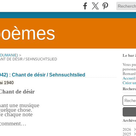
 poèmes
Le bar 
ROUMANIE)
>
ANT DE DÉSIR / SEHNSUCHTSLIED
Vous pr
personne
Bernard
2) : Chant de désir / Sehnsuchtslied
Accueil
Créer u
ai 1940
Recher
Chant de désir
hant une musique
quelque chose.
de chaque note
Archive
d, comment…
2026
2025
Aoû