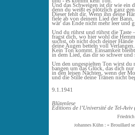
und - es kommt kein Ton.
Und das Schweigen ist dir wie ein
denn du weißt es plötzlich ganz gen
Dieser fehlt dir. Wenn ihn deine Hä
fiele ab von deinem Lied der Bann,
wär' das Ende nicht mehr leer und g
Und du rührst und rührst die Taste 
fragst dich, wo hier wohl die Hemm
suchst, ob nicht doch deiner Hände 
deine Augen betteln voll Verlangen.
Kein Ton kommt. Einsamkeit bleibt
in dem Lied, das dir so schwer und s
Um den ungespielten Ton wirst du 
bangen um das Glück, das dich nur le
in den leisen Nächten, wenn der M
und die Stille deine Tränen nicht beg
9.1.1941
Blütenlese
Editions de l’Université de Tel-Aviv 
Friedrich
J
ohannes Kühn : « Brouillard se 