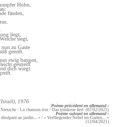
 dumpfer Hohn,
au:
nde fänden,
rau.
–
ung liegt,
Weiche siegt,
 nun zu Gaste
üß gereift.
nun ewig bangen,
icht gestreift
ond dich wiegt
reift.
(Israël), 1976
Poème précédent en allemand :
 Nietzche : La chanson ivre / Das trunkene lied (07/02/2021)
Poème suivant en allemand :
dissipant au jardin... » / « Verfliegender Nebel im Garten... »
(12/04/2021)