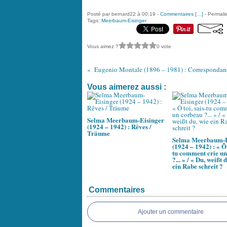
Posté par bernard22 à 00:19 -
Commentaires [
…
]
- Permalie
Tags:
Meerbaum-Eisinger
Vous aimez ?
0 vote
Eugenio Montale (1896 – 1981) : Correspondan
Vous aimerez aussi :
Selma Meerbaum-Eisinger
(1924 – 1942) : Rêves /
Träume
Selma Meerbaum-E
(1924 – 1942) : « Ô 
tu comment crie u
?... » / « Du, weißt 
ein Rabe schreit ?
Commentaires
Ajouter un commentaire