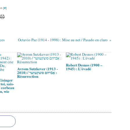
n [
#
]
ces
Octavio Paz (1914 - 1998) : Mise au net / Pasado en claro
Robert Desnos (1900 –
Avrom Sutzkever (1913 -
1945) : L’évadé
2010) / אַבֿרהם סוצקעווער :
Résurrection
isinger
toi, sais-
n corbeau
du, wie