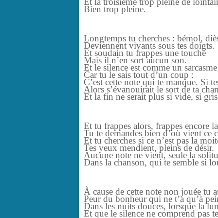
Et la troisième trop pleine de loint
Bien trop pleine.
Longtemps tu cherches : bémol, diè
Deviennent vivants sous tes doigts.
Et soudain tu frappes une touche
Mais il n’en sort aucun son.
Et le silence est comme un sarcasme
Car tu le sais tout d’un coup :
C’est cette note qui te manque. Si te
Alors s’évanouirait le sort de ta cha
Et la fin ne serait plus si vide, si gris
Et tu frappes alors, frappes encore l
Tu te demandes bien d’où vient ce c
Et tu cherches si ce n’est pas la moi
Tes yeux mendient, pleins de désir.
Aucune note ne vient, seule la solitu
Dans la chanson, qui te semble si lou
À cause de cette note non jouée tu a
Peur du bonheur qui ne t’a qu’à pe
Dans les nuits douces, lorsque la lun
Et que le silence ne comprend pas te