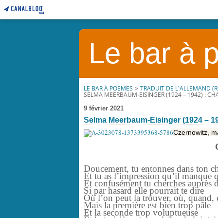
Le bar à
LE BAR À POÈMES
>
TRADUIT DE L'ALLEMAND (
SELMA MEERBAUM-EISINGER (1924 – 1942) : CH
9 février 2021
Selma Meerbaum-Eisinger (1924 – 194
Czernowitz, m
Doucement, tu entonnes dans ton c
Et tu as l’impression qu’il manque 
Et confusément tu cherches auprès 
Si par hasard elle pourrait te dire
Où l’on peut la trouver, où, quan
Mais la première est bien trop pâle
Et la seconde trop voluptueuse