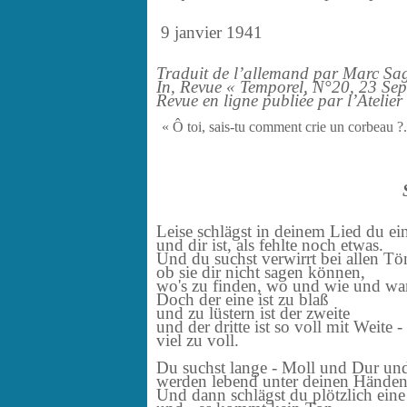
9 janvier 1941
Traduit de l’allemand par Marc Sa
In, Revue « Temporel, N°20, 23 Se
Revue en ligne publiée par l’Atelie
« Ô toi, sais-tu comment crie un corbeau ?.
Leise schlägst in deinem Lied du e
und dir ist, als fehlte noch etwas.
Und du suchst verwirrt bei allen Tö
ob sie dir nicht sagen können,
wo's zu finden, wo und wie und wan
Doch der eine ist zu blaß
und zu lüstern ist der zweite
und der dritte ist so voll mit Weite -
viel zu voll.
Du suchst lange - Moll und Dur un
werden lebend unter deinen Händen
Und dann schlägst du plötzlich eine