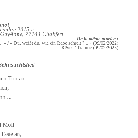
gnol
ptembre 2015 »
r GuyAnne, 77144 Chalifert
De la même autrice :
.. » / « Du, weißt du, wie ein Rabe schreit ?... » (09/02/2022)
Rêves / Träume (09/02/2023)
Sehnsuchtslied
inen Ton an –
nen,
n ...
d Moll
.
 Taste an,