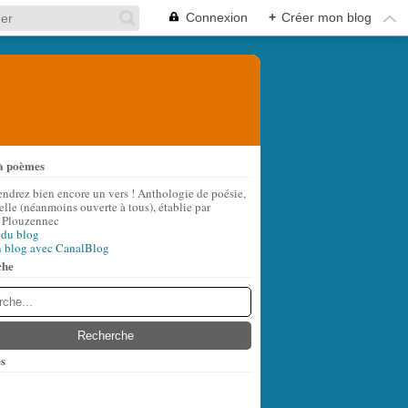
Connexion
+
Créer mon blog
à poèmes
endrez bien encore un vers ! Anthologie de poésie,
lle (néanmoins ouverte à tous), établie par
 Plouzennec
 du blog
n blog avec CanalBlog
che
s
t
(7)