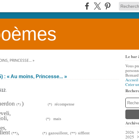
 poèmes
Le bar 
INS, PRINCESSE... »
Vous pr
personne
Bernard
 : « Au moins, Princesse... »
Accueil
Créer u
Recher
512.
guerdon
)
récompense
(*)
(*)
veli,
que lieu joli,
mais
(*)
Archive
es,
ollent
,
2026
gazouillent,
sifflent
(**)
(*)
(**)
2025
Aoû