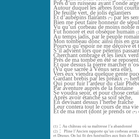
Près d’un ruisseau ayant l’onde arge
Autour duquel les arbres font court
De feuille vert, de jolis églantiers
Et d’aubépins flairants
par le
(*)
Bien me peut faire honneur de sépul
Vu qu’un corbeau de moins noble n
Fut honoré et eut obsèque humain
(
Au temps jadis, par le peuple romai
Mon tombeau donc ainsi mis en gr
Pourvu qu’espoir ne me déçoive et 
S’il advient lors que pèlerins passant
Cherchant ombrage et les lieux verdi
Près de ma tombe en été se reposent
Et que dessus la pierre marcher n’os
(Vu que sacrée à Vénus sera elle),
Vers eux viendra quelque gente puce
Gardant brebis par les préaux
h
(*)
Qui pour fuir l’ardeur du clair Phé
Par aventure auprès de la fontaine
Se voudra seoir, et pour chose certai
Après avoir étanché sa soif sèche,
En devisant dessus l’herbe fraîche
Leur contera tout le cours de ma vie
Et de ma mort (dont je prends or
(*)
:
Au château où sa maîtresse l’a abandonné
(1)
:
Pline l’Ancien rapporte qu’un corbeau avait 
(2)
et Drusus. On lui fit des funérailles aux frais de l’Et