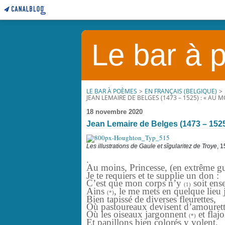
Le bar à
LE BAR À POÈMES
>
EN FRANÇAIS (BELGIQUE)
>
JEAN LEMAIRE DE BELGES (1473 – 1525) : « AU MO
18 novembre 2020
Jean Lemaire de Belges (1473 – 1525)
Les illustrations de Gaule et sĩgularitez de Troye
, 1
.
Au moins, Princesse, (en extrême 
Je te requiers et te supplie un don :
C’est que mon corps n’y
soit ense
(1)
Ains
, le me mets en quel
(*)
Bien tapissé de diverses fleurettes,
Où pastoureaux devisent d’amourett
Où les oiseaux jargonnent
et flaj
(*)
Et papillons bien colorés y volent,