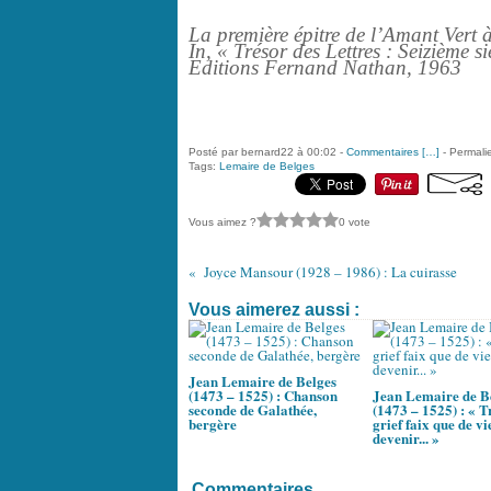
La première épitre de l’Amant Ver
In, « Trésor des Lettres : Seizième si
Editions Fernand Nathan, 1963
Posté par bernard22 à 00:02 -
Commentaires [
…
]
- Permalie
Tags:
Lemaire de Belges
Vous aimez ?
0 vote
Joyce Mansour (1928 – 1986) : La cuirasse
Vous aimerez aussi :
Jean Lemaire de Belges
(1473 – 1525) : Chanson
Jean Lemaire de B
seconde de Galathée,
(1473 – 1525) : « T
bergère
grief faix que de v
devenir... »
Commentaires