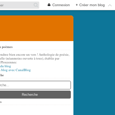
Connexion
+
Créer mon blog
à poèmes
endrez bien encore un vers ! Anthologie de poésie,
lle (néanmoins ouverte à tous), établie par
 Plouzennec
 du blog
n blog avec CanalBlog
che
s
t
(8)