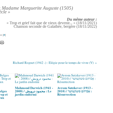
t à Madame Marguerite Auguste (1505)
ècle »
Du même auteur :
« Trop et grief fait que de vieux devenir... » (18/11/2021)
Chanson seconde de Galathée, bergère (18/11/2022)
n [
#
]
Richard Rognet (1942 -) : Elégie pour le temps de vivre (V)
Mahmoud Darwich (1941 -
Avrom Sutzkever (1913 -
elges
2008) / محمود درويش : Le
2010) / אַבֿרהם סוצקעווער :
rop et
jardin endormi
Résurrection
ieux