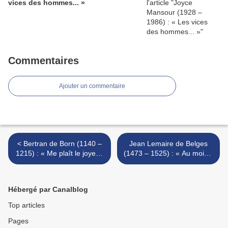
vices des hommes... »
Commentaires
Ajouter un commentaire
< Bertran de Born (1140 –
Jean Lemaire de Belges
1215) : « Me plaît le joyeux
(1473 – 1525) : « Au moins,
temps de Pâques... » / «
Princesse... » >
Be·m platz lo gais temps de
Pascor... »
Hébergé par Canalblog
Top articles
Pages